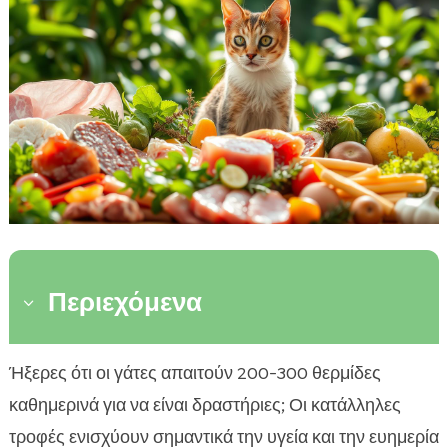
Περιεχόμενα
3
Η σημασία της ενέργειας στη διατροφή της
Ήξερες ότι οι γάτες απαιτούν 200-300 θερμίδες

γάτας
καθημερινά για να είναι δραστήριες; Οι κατάλληλες
Τι είναι οι φυσικές πηγές ενέργειας για γάτα

τροφές ενισχύουν σημαντικά την υγεία και την ευημερία