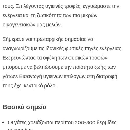
Ωφέλιμα λίπη για τις γάτες

τους. Επιλέγοντας υγιεινές τροφές, εγγυώμαστε την
Ο ρόλος των πρωτεϊνών στην ενέργεια των

ενέργεια και τη ζωτικότητα των πιο μικρών
γάτων
οικογενειακών μας μελών.
Υδατάνθρακες και γλυκόζη στη διατροφή της

γάτας
Σήμερα, είναι πρωταρχικής σημασίας να
Οφέλη από τα φυσικά συμπληρώματα

αναγνωρίζουμε τις ιδανικές φυσικές πηγές ενέργειας.
διατροφής
Εξερευνώντας τα οφέλη των φυσικών τροφών,
Η σημασία των βιταμινών και μετάλλων για την

μπορούμε να βελτιώσουμε την ποιότητα ζωής των
ενέργεια της γάτας
γάτων. Εισαγωγή υγιεινών επιλογών στη διατροφή
Οφέλη του ψαριού στη διατροφή της γάτας

τους έχει κεντρικό ρόλο.
Κρέας ως φυσική πηγή ενέργειας

Οι καλύτεροι συνδυασμοί φυσικών πηγών

ενέργειας
Βασικά σημεία
Η σημασία της Ποιότητας των Τροφών

Χωρίς χημικά: Επιλέγοντας τις κατάλληλες
Οι γάτες χρειάζονται περίπου 200-300 θερμίδες

τροφές