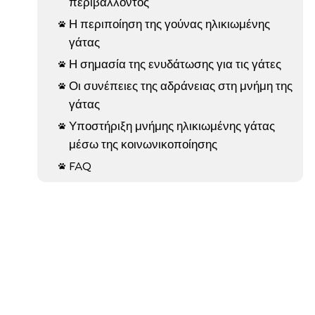
περιβάλλοντος
Η περιποίηση της γούνας ηλικιωμένης

γάτας
Η σημασία της ενυδάτωσης για τις γάτες

Οι συνέπειες της αδράνειας στη μνήμη της

γάτας
Υποστήριξη μνήμης ηλικιωμένης γάτας

μέσω της κοινωνικοποίησης
FAQ
