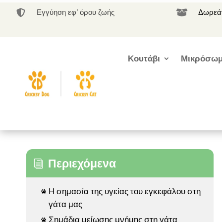
Εγγύηση εφ’ όρου ζωής
Δωρεάν


Κουτάβι
Μικρόσωμ
Περιεχόμενα
i
Η σημασία της υγείας του εγκεφάλου στη

γάτα μας
Σημάδια μείωσης μνήμης στη γάτα
