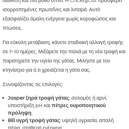
διάθεση και πιο βαθύ ύπνο. Η CricksyCat προσφέρει
ισορροπημένες πρωτεΐνες και λιπαρά. Αυτό
εξασφαλίζει όμαλη ενέργεια χωρίς κορυφώσεις και
πτώσεις.
Για εύκολη μετάβαση, κάνετε σταδιακή αλλαγή τροφής
σε 7–10 ημέρες. Μιξάρετε την παλιά με τη νέα τροφή και
παρατηρείτε την υγεία της γάτας. Μιλήστε με τον
κτηνίατρο για ό,τι χρειάζεται η γάτα σας.
Συνοψίζοντας τις επιλογές:
Jasper ξηρά τροφή γάτας
: σολομός ή αρνί,
υποστήριξη pH και
πέτρες ουροποιητικού
πρόληψη
.
Bill υγρή τροφή γάτας
: υψηλή υγρασία, απαλή
πέψη, σταθερή ενέργεια.