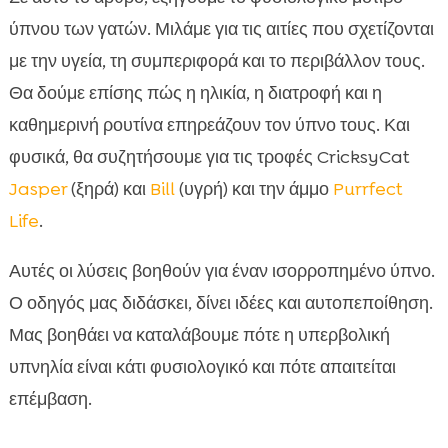
Purrfect Life άμμος γάτας: καθαριότητα που

ύπνου των γατών. Μιλάμε για τις αιτίες που σχετίζονται
ευνοεί χαλαρό ύπνο
με την υγεία, τη συμπεριφορά και το περιβάλλον τους.
Συμπέρασμα

FAQ
Θα δούμε επίσης πώς η ηλικία, η διατροφή και η

καθημερινή ρουτίνα επηρεάζουν τον ύπνο τους. Και
φυσικά, θα συζητήσουμε για τις τροφές CricksyCat
Jasper
(ξηρά) και
Bill
(υγρή) και την άμμο
Purrfect
Life
.
Αυτές οι λύσεις βοηθούν για έναν ισορροπημένο ύπνο.
Ο οδηγός μας διδάσκει, δίνει ιδέες και αυτοπεποίθηση.
Μας βοηθάει να καταλάβουμε πότε η υπερβολική
υπνηλία είναι κάτι φυσιολογικό και πότε απαιτείται
επέμβαση.