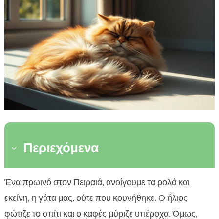
Περιεχόμενα
3
Τι θεωρείται φυσιολογικός ύπνος για μια γάτα
Ένα πρωινό στον Πειραιά, ανοίγουμε τα ρολά και

υπερβολικός ύπνος γάτας
εκείνη, η γάτα μας, ούτε που κουνήθηκε. Ο ήλιος

Αίτια που σχετίζονται με την υγεία
φώτιζε το σπίτι και ο καφές μύριζε υπέροχα. Όμως,
