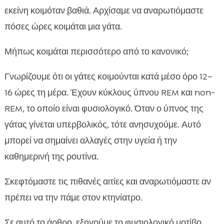
Συμπεριφορικοί και περιβαλλοντικοί
εκείνη κοιμόταν βαθιά. Αρχίσαμε να αναρωτιόμαστε

παράγοντες
πόσες ώρες κοιμάται μια γάτα.
Ύπνος γάτας ανά ηλικία: γατάκια, ενήλικες,

ηλικιωμένες
Μήπως κοιμάται περισσότερο από το κανονικό;
Διατροφή και ενέργεια: πώς επηρεάζουν τον

Γνωρίζουμε ότι οι γάτες κοιμούνται κατά μέσο όρο 12–
ύπνο
16 ώρες τη μέρα. Έχουν κύκλους ύπνου REM και non-
CricksyCat: υγιεινές επιλογές που

υποστηρίζουν ισορροπημένο ύπνο
REM, το οποίο είναι φυσιολογικό. Όταν ο ύπνος της
Ρουτίνα ύπνου: πώς τη δημιουργούμε και τη
γάτας γίνεται υπερβολικός, τότε ανησυχούμε. Αυτό

διατηρούμε
μπορεί να σημαίνει αλλαγές στην υγεία ή την
Εμπλουτισμός περιβάλλοντος για πιο ποιοτικό

καθημερινή της ρουτίνα.
ύπνο
Πότε ο υπερβολικός ύπνος κρύβει πρόβλημα
Σκεφτόμαστε τις πιθανές αιτίες και αναρωτιόμαστε αν

Διάγνωση από τον κτηνίατρο
πρέπει να την πάμε στον κτηνίατρο.

Φροντίδα στο σπίτι: πρακτικές συμβουλές

Σε αυτό το άρθρο, εξηγούμε το φυσιολογικό μοτίβο