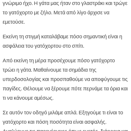
γάτες
γνώριμο ήχο. Η γάτα μας ήταν στο γλαστράκι και τρώγε
Πόσο γατόχορτο είναι ασφαλές για καθημερινή

το γατόχορτο με ζήλο. Μετά από λίγο άρχισε να
χρήση
εμετούσε.
υπερδοσολογία με γατόχορτο γάτας

Πρώτες βοήθειες στο σπίτι όταν η γάτα έφαγε
Εκείνη τη στιγμή καταλάβαμε πόσο σημαντική είναι η

πολύ γατόχορτο
ασφάλεια του γατόχορτου στο σπίτι.
Ιατρικές επιπλοκές και πότε χρειάζεται

κτηνιατρικός έλεγχος
Από εκείνη τη μέρα προσέχουμε πόσο γατόχορτο
Ασφαλείς εναλλακτικές εμπλουτισμού αντί για
τρώει η γάτα. Μαθαίνουμε τα σημάδια της

υπερβολικό γατόχορτο
υπερδοσολογίας και προσπαθούμε να αποφύγουμε τις
Διατροφή που μειώνει την ανάγκη για

παγίδες. Θέλουμε να ξέρουμε πότε περνάμε τα όρια και
υπερβολικό γατόχορτο
τι να κάνουμε αμέσως.
CricksyCat: υποαλλεργικές τροφές που

στηρίζουν τη συνολική υγεία
Σε αυτόν τον οδηγό μιλάμε απλά. Εξηγούμε τι είναι το
Bill υγρή τροφή: υποαλλεργική επιλογή με

γατόχορτο και πόση ποσότητα είναι ασφαλής.
σολομό και πέστροφα