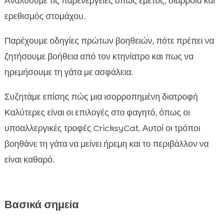
Αναλύουμε τις παρενέργειες όπως εμετός, διάρροια και
Purrfect Life άμμος: φυσική μπεντονίτη για

ερεθισμός στομάχου.
καθαρό και ήρεμο περιβάλλον
Πρόγραμμα σταδιακής μείωσης του γατόχορτου

Παρέχουμε οδηγίες πρώτων βοηθειών, πότε πρέπει να
Συνηθισμένοι μύθοι και αλήθειες για το

ζητήσουμε βοήθεια από τον κτηνίατρο και πως να
γατόχορτο
ηρεμήσουμε τη γάτα με ασφάλεια.
Συμπέρασμα

FAQ
Συζητάμε επίσης πώς μια ισορροπημένη διατροφή

Καλύτερες είναι οι επιλογές στο φαγητό, όπως οι
υποαλλεργικές τροφές CricksyCat. Αυτοί οι τρόποι
βοηθάνε τη γάτα να μείνει ήρεμη και το περιβάλλον να
είναι καθαρό.
Βασικά σημεία