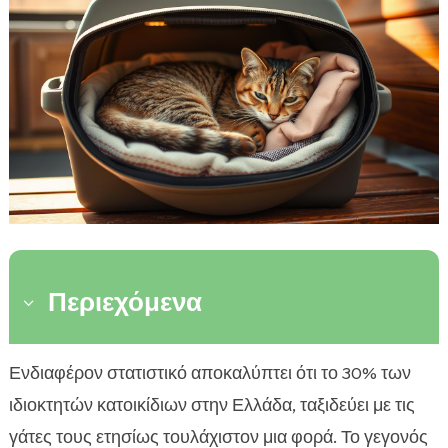
Περιεχόμενα
3
Εισαγωγή: Γιατί να ταξιδέψουμε με τη γάτα μας
Ενδιαφέρον στατιστικό αποκαλύπτει ότι το 30% των

Επιλογή κατάλληλου μεταφορικού μέσου για τη
ιδιοκτητών κατοικίδιων στην Ελλάδα, ταξιδεύει με τις

γάτα μας
γάτες τους ετησίως τουλάχιστον μια φορά. Το γεγονός