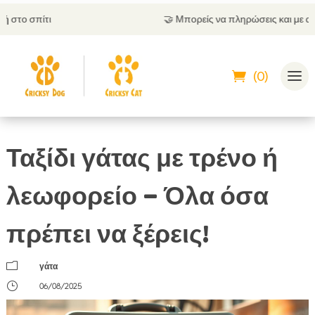
🤝
Μπορείς να πληρώσεις και με αντικαταβολή
(0)
Ταξίδι γάτας με τρένο ή
λεωφορείο – Όλα όσα
πρέπει να ξέρεις!
m
γάτα
}
06/08/2025