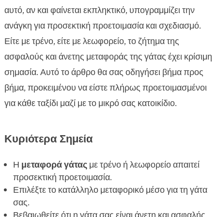
Ταξίδι γάτας με τρένο: Τι πρέπει να γνωρίζουμε

αυτό, αν και φαίνεται εκπληκτικό, υπογραμμίζει την
Ταξίδι γάτας με λεωφορείο: Συμβουλές και

ανάγκη για προσεκτική προετοιμασία και σχεδιασμό.
οδηγίες
Είτε με τρένο, είτε με λεωφορείο, το ζήτημα της
Σημαντικοί κανόνες υγιεινής

ασφαλούς και άνετης μεταφοράς της γάτας έχει κρίσιμη
Τι να πάρετε μαζί σας για ένα άνετο ταξίδι

σημασία. Αυτό το άρθρο θα σας οδηγήσει βήμα προς
Πώς να διαχειριστείτε το άγχος της γάτας κατά

βήμα, προκειμένου να είστε πλήρως προετοιμασμένοι
το ταξίδι
για κάθε ταξίδι μαζί με το μικρό σας κατοικίδιο.
Διατροφή κατά τη διάρκεια του ταξιδιού

Επιλογή της καλύτερης φουγκαριάς

Πρώτες βοήθειες για αιφνίδιες ανάγκες
Κυριότερα Σημεία

Πώς να διατηρήσετε την άνεση της γάτας σας

Η
μεταφορά γάτας
με τρένο ή λεωφορείο απαιτεί
Συμπεριφορά της γάτας και πώς να την ελέγχετε

προσεκτική προετοιμασία.
Προτάσεις επιβίβασης και αποβίβασης

Επιλέξτε το κατάλληλο μεταφορικό μέσο για τη γάτα
Μετά το ταξίδι: Ανάκαμψη και ξεκούραση

σας.
FAQ

Βεβαιωθείτε ότι η γάτα σας είναι άνετη και ασφαλής