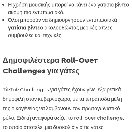
ανάγκες
Η χρήση μουσικής μπορεί να κάνει ένα γατίσιο βίντεο
Γάτες διάσημες στο TikTok: Τα αστέρια που
ακόμη πιο εντυπωσιακό.

πρέπει να παρακολουθήσετε
Όλοι μπορούν να δημιουργήσουν εντυπωσιακά
Συμπέρασμα
γατίσια βίντεο
ακολουθώντας μερικές απλές

συμβουλές και τεχνικές.
FAQ

Δημοφιλέστερα Roll-Over
Challenges για γάτες
TikTok Challenges για γάτες έχουν γίνει εξαιρετικά
δημοφιλή στον κυβερνοχώρο, με τα τετράποδα μέλη
της οικογένειας να λαμβάνουν τον πρωταγωνιστικό
ρόλο. Ειδική αναφορά αξίζει το roll-over challenge,
το οποίο αποτελεί μια δυσκολία για τις γάτες,