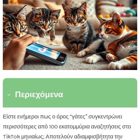
Περιεχόμενα
3
Δημοφιλέστερα Roll-Over Challenges για
Είστε ενήμεροι πως ο όρος “γάτες” συγκεντρώνει

γάτες
περισσότερες από 100 εκατομμύρια αναζητήσεις στο
Η χρήση της μουσικής στις γατίσιες τάσεις

TikTok μηνιαίως; Αποτελούν αδιαμφισβήτητα την