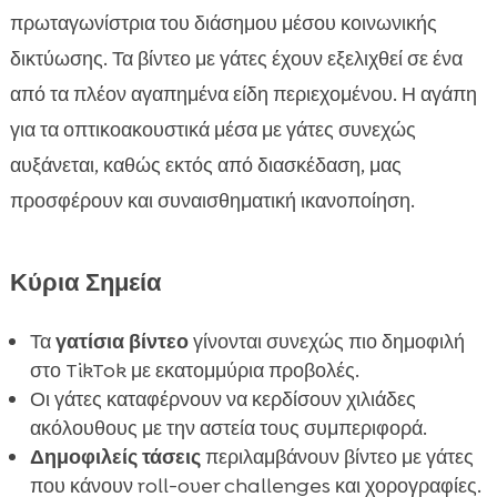
Οι πιο αστείες γατίσιες στιγμές

πρωταγωνίστρια του διάσημου μέσου κοινωνικής
Γατές στον χορό: Οι καλύτερες χορογραφίες

δικτύωσης. Τα βίντεο με γάτες έχουν εξελιχθεί σε ένα
Γατές με κοστούμια: Οι νέες τάσεις

από τα πλέον αγαπημένα είδη περιεχομένου. Η αγάπη
Βίντεο γάτων με υψηλή βαθμολογία: Τα

για τα οπτικοακουστικά μέσα με γάτες συνεχώς
αγαπημένα του κοινού
αυξάνεται, καθώς εκτός από διασκέδαση, μας
DIY παιχνίδια για γάτες: Φτιάξτο μόνος σου

προσφέρουν και συναισθηματική ικανοποίηση.
Γάτες και παιδιά: Οι καλύτερες συνεργασίες σε

βίντεο
Πώς να κάνετε τη γάτα σας TikTok Star
Κύρια Σημεία

Ταξιδιωτικά βίντεο με γάτες: Τα απαραίτητα

Τα
γατίσια βίντεο
γίνονται συνεχώς πιο δημοφιλή
Πώς να χρησιμοποιείτε φίλτρα και εφέ στα

στο TikTok με εκατομμύρια προβολές.
βίντεο γάτας
Οι γάτες καταφέρνουν να κερδίσουν χιλιάδες
Η σημασία της διατροφής στη διάθεση και υγεία

ακόλουθους με την αστεία τους συμπεριφορά.
της γάτας σας
Δημοφιλείς τάσεις
περιλαμβάνουν βίντεο με γάτες
Η CricksyCat και οι γατίσιες διατροφικές

που κάνουν roll-over challenges και χορογραφίες.