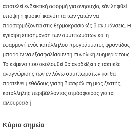
μας
αποτελεί ενδεικτική αφορμή για ανησυχία, εάν ληφθεί
Πότε να επισκεφτείτε τον κτηνίατρο

υπόψη η φυσική ικανότητα των γατών να
Πώς να διατηρήσουμε τη γάτα μας ζεστή στο

προσαρμόζονται στις θερμοκρασιακές διακυμάνσεις. Η
σπίτι
έγκαιρη επισήμανση των συμπτωμάτων και η
Η διατροφή που βοηθάει τη γάτα μας να

εφαρμογή ενός κατάλληλου προγράμματος φροντίδας
αντιμετωπίσει το κρύο
μπορούν να εξασφαλίσουν τη συνολική ευημερία τους.
Προϊόντα CricksyCat που μπορούν να

Το κείμενο που ακολουθεί θα αναδείξει τις τακτικές
βοηθήσουν
αναγνώρισης των εν λόγω συμπτωμάτων και θα
Η σημασία της σωστής ενυδάτωσης το χειμώνα

Σημάδια κρύου στη γάτα
προτείνει μεθόδους για τη διασφάλιση μιας ζεστής,

Τι να αποφύγετε όταν φροντίζετε μια κρύα γάτα
κατάλληλης περιβάλλοντος ατμόσφαιρας για τα

Προληπτικά μέτρα για να αποφύγετε το κρύο
αιλουροειδή.

στη γάτα σας
FAQ

Κύρια σημεία