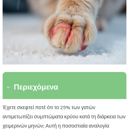
Περιεχόμενα
3
Τι είναι το κρύο στις γάτες;
Έχετε σκεφτεί ποτέ ότι το 25% των γατών

Κοινά συμπτώματα κρύου στη γάτα
αντιμετωπίζει συμπτώματα κρύου κατά τη διάρκεια των

Πώς να μετρήσουμε τη θερμοκρασία της γάτας
χειμερινών μηνών; Αυτή η ποσοστιαία αναλογία
