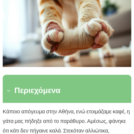
Περιεχόμενα
3
Τι είναι η ρήξη συνδέσμων στη γάτα και γιατί
Κάποιο απόγευμα στην Αθήνα, ενώ ετοιμάζαμε καφέ, η

συμβαίνει
γάτα μας πήδηξε από το παράθυρο. Αμέσως, φάνηκε
Συχνότερα αίτια και παράγοντες κινδύνου

ότι κάτι δεν πήγαινε καλά. Στεκόταν αλλιώτικα,