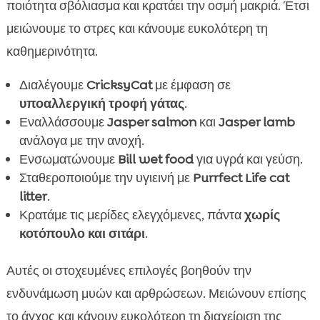
ποιότητα σβόλιασμα και κρατάει την οσμή μακριά. Έτσι
μειώνουμε το στρες και κάνουμε ευκολότερη τη
καθημερινότητα.
Διαλέγουμε
CricksyCat
με έμφαση σε
υποαλλεργική τροφή γάτας
.
Εναλλάσσουμε
Jasper salmon
και
Jasper lamb
ανάλογα με την ανοχή.
Ενσωματώνουμε
Bill wet food
για υγρά και γεύση.
Σταθεροποιούμε την υγιεινή με
Purrfect Life cat
litter
.
Κρατάμε τις μερίδες ελεγχόμενες, πάντα
χωρίς
κοτόπουλο και σιτάρι
.
Αυτές οι στοχευμένες επιλογές βοηθούν την
ενδυνάμωση μυών και αρθρώσεων. Μειώνουν επίσης
το άγχος και κάνουν ευκολότερη τη διαχείριση της