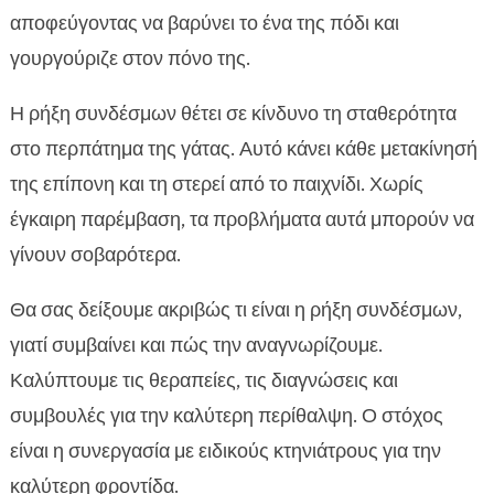
Κύρια συμπτώματα που δεν πρέπει να

αποφεύγοντας να βαρύνει το ένα της πόδι και
αγνοήσουμε
γουργούριζε στον πόνο της.
Διάγνωση από κτηνίατρο: εξετάσεις και

απεικονιστικός έλεγχος
Η ρήξη συνδέσμων θέτει σε κίνδυνο τη σταθερότητα
ρήξη συνδέσμου γάτας

στο περπάτημα της γάτας. Αυτό κάνει κάθε μετακίνησή
Συντηρητική αγωγή: πότε αρκεί και τι

της επίπονη και τη στερεί από το παιχνίδι. Χωρίς
περιλαμβάνει
έγκαιρη παρέμβαση, τα προβλήματα αυτά μπορούν να
Χειρουργικές επιλογές και αποκατάσταση

γίνουν σοβαρότερα.
Διατροφή που υποστηρίζει αρθρώσεις και

ανάρρωση
Θα σας δείξουμε ακριβώς τι είναι η ρήξη συνδέσμων,
CricksyCat: θρεπτικές επιλογές για υγιείς

γιατί συμβαίνει και πώς την αναγνωρίζουμε.
αρθρώσεις
Καλύπτουμε τις θεραπείες, τις διαγνώσεις και
Οδηγός ελέγχου βάρους για γάτες με

συμβουλές για την καλύτερη περίθαλψη. Ο στόχος
ορθοπεδικά θέματα
είναι η συνεργασία με ειδικούς κτηνιάτρους για την
Άσκηση χαμηλής καταπόνησης και

καλύτερη φροντίδα.
εμπλουτισμός περιβάλλοντος