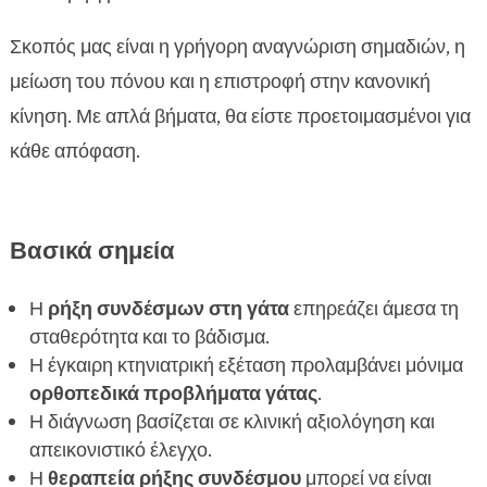
Κατ’ οίκον φροντίδα και ασφάλεια μετά τον

Σκοπός μας είναι η γρήγορη αναγνώριση σημαδιών, η
τραυματισμό
μείωση του πόνου και η επιστροφή στην κανονική
Πρόληψη νέων τραυματισμών και μακροχρόνια

κίνηση. Με απλά βήματα, θα είστε προετοιμασμένοι για
υγεία
κάθε απόφαση.
Συμπέρασμα

FAQ

Βασικά σημεία
Η
ρήξη συνδέσμων στη γάτα
επηρεάζει άμεσα τη
σταθερότητα και το βάδισμα.
Η έγκαιρη κτηνιατρική εξέταση προλαμβάνει μόνιμα
ορθοπεδικά προβλήματα γάτας
.
Η διάγνωση βασίζεται σε κλινική αξιολόγηση και
απεικονιστικό έλεγχο.
Η
θεραπεία ρήξης συνδέσμου
μπορεί να είναι