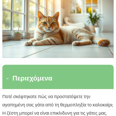
Περιεχόμενα
3
Τι είναι η θερμοπληξία στη γάτα
Ποτέ σκέφτηκατε πώς να προστατέψετε την

Ποιες γάτες είναι πιο ευάλωτες στη
αγαπημένη σας γάτα από τη θερμοπληξία το καλοκαίρι;

θερμοπληξία
Η ζέστη μπορεί να είναι επικίνδυνη για τις γάτες μας.