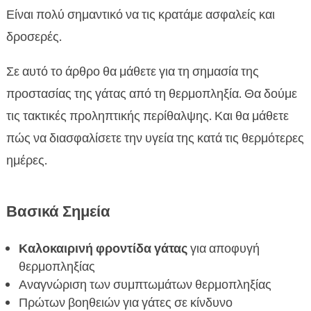
Πρόληψη θερμοπληξίας στη γάτα

Είναι πολύ σημαντικό να τις κρατάμε ασφαλείς και
Πώς να αναγνωρίσουμε τα συμπτώματα της

δροσερές.
θερμοπληξίας
Πρώτων βοηθειών για γάτες με θερμοπληξία
Σε αυτό το άρθρο θα μάθετε για τη σημασία της

Κρατάμε τη γάτα μας δροσερή το καλοκαίρι
προστασίας της γάτας από τη θερμοπληξία. Θα δούμε

Κατάλληλη διατροφή για γάτες στην
τις τακτικές προληπτικής περίθαλψης. Και θα μάθετε

καλοκαιρινή περίοδο
πώς να διασφαλίσετε την υγεία της κατά τις θερμότερες
Σημασία του νερού και ενυδάτωσης

ημέρες.
Χρήση προϊόντων της CricksyCat για υγιής

γάτες
Βασικά Σημεία
Επιλογή κατάλληλης διατροφής για γάτες με

προβλήματα υγείας
Καλοκαιρινή φροντίδα γάτας
για αποφυγή
Πώς να αλλάξουμε συνήθειες διατροφής το

θερμοπληξίας
καλοκαίρι
Αναγνώριση των συμπτωμάτων θερμοπληξίας
Καθημερινές πρακτικές για τη διατήρηση της

Πρώτων βοηθειών για γάτες σε κίνδυνο
υγείας της γάτας