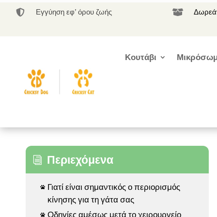
Εγγύηση εφ’ όρου ζωής
Δωρεάν


Κουτάβι
Μικρόσωμ
Περιεχόμενα
i
Γιατί είναι σημαντικός ο περιορισμός

κίνησης για τη γάτα σας
Οδηγίες αμέσως μετά το χειρουργείο
