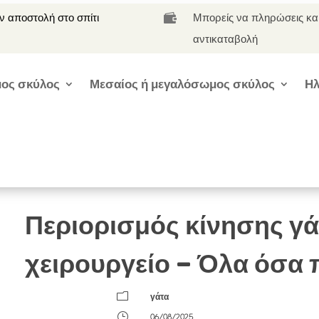
 αποστολή στο σπίτι
Μπορείς να πληρώσεις κα

αντικαταβολή
ος σκύλος
Μεσαίος ή μεγαλόσωμος σκύλος
Ηλ
Περιορισμός κίνησης γά
χειρουργείο – Όλα όσα π
m
γάτα
}
06/08/2025