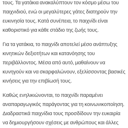
τους. Τα γατάκια ανακαλύπτουν τον κόσμο μέσω του
παιχνιδιού, ενώ οι μεγαλύτερες γάτες διατηρούν την
ευκινησία τους. Κατά συνέπεια, το παιχνίδι είναι
καθοριστικό για κάθε στάδιο της ζωής τους.
Για τα γατάκια, το παιχνίδι αποτελεί μέσο ανάπτυξης
κινητικών δεξιοτήτων και κατανόησης του
περιβάλλοντος. Μέσα από αυτό, μαθαίνουν να
κυνηγούν και να σκαρφαλώνουν, εξελίσσοντας βασικές
κινήσεις για την επιβίωσή τους.
Καθώς ενηλικιώνονται, το παιχνίδι παραμένει
αναπαραγωγικός παράγοντας για τη κοινωνικοποίηση.
Διαδραστικά παιχνίδια τους προσδίδουν την ευκαιρία
να δημιουργήσουν σχέσεις με ανθρώπους και άλλες