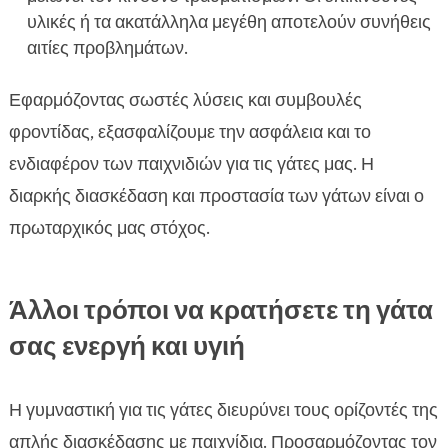
υλικές ή τα ακατάλληλα μεγέθη αποτελούν συνήθεις
αιτίες προβλημάτων.
Εφαρμόζοντας σωστές λύσεις και συμβουλές
φροντίδας, εξασφαλίζουμε την ασφάλεια και το
ενδιαφέρον των παιχνιδιών για τις γάτες μας. Η
διαρκής διασκέδαση και προστασία των γάτων είναι ο
πρωταρχικός μας στόχος.
Άλλοι τρόποι να κρατήσετε τη γάτα
σας ενεργή και υγιή
Η γυμναστική για τις γάτες διευρύνει τους ορίζοντές της
απλής διασκέδασης με παιχνίδια. Προσαρμόζοντας τον