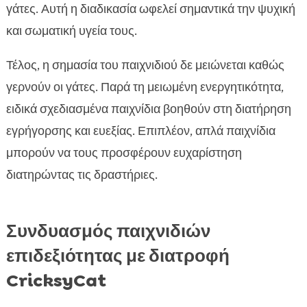
γάτες. Αυτή η διαδικασία ωφελεί σημαντικά την ψυχική
και σωματική υγεία τους.
Τέλος, η σημασία του παιχνιδιού δε μειώνεται καθώς
γερνούν οι γάτες. Παρά τη μειωμένη ενεργητικότητα,
ειδικά σχεδιασμένα παιχνίδια βοηθούν στη διατήρηση
εγρήγορσης και ευεξίας. Επιπλέον, απλά παιχνίδια
μπορούν να τους προσφέρουν ευχαρίστηση
διατηρώντας τις δραστήριες.
Συνδυασμός παιχνιδιών
επιδεξιότητας με διατροφή
CricksyCat