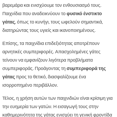
βαρεμάρα και ενισχύουμε τον ενθουσιασμό τους.
Παιχνίδια που αναδεικνύουν το
φυσικό ένστικτο
γάτας
, όπως το κυνήγι, τους ωφελούν σημαντικά,
διατηρώντας τους υγιείς και ικανοποιημένους.
Επίσης, τα παιχνίδια επιδεξιότητας αποτρέπουν
αρνητικές συμπεριφορές. Απασχολημένες γάτες
τείνουν να εμφανίζουν λιγότερα προβλήματα
συμπεριφοράς. Προάγοντας τη
συμπεριφορά της
γάτας
προς το θετικό, διασφαλίζουμε ένα
ισορροπημένο περιβάλλον.
Τέλος, η χρήση αυτών των παιχνιδιών είναι κρίσιμη για
την ευημερία των γατών. Η εισαγωγή τους στην
καθημερινότητα της γάτας ενισχύει τη γενική φροντίδα