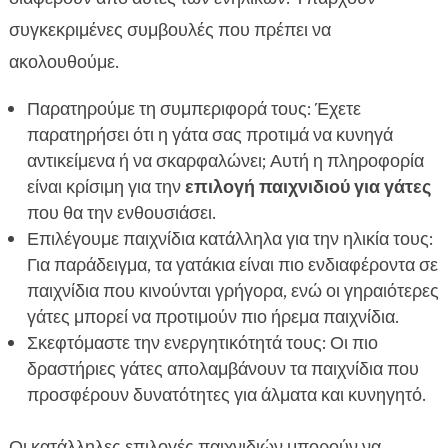
συγκεκριμένες συμβουλές που πρέπει να
ακολουθούμε.
Παρατηρούμε τη συμπεριφορά τους: Έχετε
παρατηρήσει ότι η γάτα σας προτιμά να κυνηγά
αντικείμενα ή να σκαρφαλώνει; Αυτή η πληροφορία
είναι κρίσιμη για την
επιλογή παιχνιδιού για γάτες
που θα την ενθουσιάσει.
Επιλέγουμε παιχνίδια κατάλληλα για την ηλικία τους:
Για παράδειγμα, τα γατάκια είναι πιο ενδιαφέροντα σε
παιχνίδια που κινούνται γρήγορα, ενώ οι γηραιότερες
γάτες μπορεί να προτιμούν πιο ήρεμα παιχνίδια.
Σκεφτόμαστε την ενεργητικότητά τους: Οι πιο
δραστήριες γάτες απολαμβάνουν τα παιχνίδια που
προσφέρουν δυνατότητες για άλματα και κυνηγητό.
Οι κατάλληλες επιλογές παιχνιδιών μπορούν να