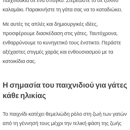
παιχνιδάκια σε ένα σπάγκο. Στερεώστε το σε ξύλινο
καλαμάκι. Παρακινήστε τη γάτα σας να το καταδιώκει.
Με αυτές τις απλές και δημιουργικές ιδέες,
προσφέρουμε διασκέδαση στις γάτες. Ταυτόχρονα,
ενθαρρύνουμε το κυνηγετικό τους ένστικτο. Περάστε
αξέχαστες στιγμές χαράς και ενθουσιασμού με τα
κατοικίδια σας.
Η σημασία του παιχνιδιού για γάτες
κάθε ηλικίας
Το παιχνίδι κατέχει θεμελιώδη ρόλο στη ζωή των γατών
από τη γέννησή τους μέχρι την τελική φάση της ζωής