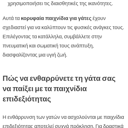
χρησιμοποιήσει τις διαισθητικές της ικανότητες.
Αυτά τα
κορυφαία παιχνίδια για γάτες
έχουν
σχεδιαστεί για να καλύπτουν τις φυσικές ανάγκες τους.
Επιλέγοντας τα κατάλληλα, συμβάλλετε στην
πνευματική και σωματική τους ανάπτυξη,
διασφαλίζοντας μια υγιή ζωή.
Πώς να ενθαρρύνετε τη γάτα σας
να παίξει με τα παιχνίδια
επιδεξιότητας
Η ενθάρρυνση των γατών να ασχολούνται με παιχνίδια
επιδεξιότητας αποτελεί συχνά πρόκληση. Για δραστικά