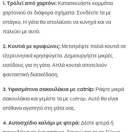
1. Τρόλεϊ από χαρτόνι:
Κατασκευάστε κομμάτια
χαρτονιού σε διάφορα σχήματα. Συνδέστε τα με
σπάγκο. Η γάτα θα απολαύσει να κυνηγά και να
παλεύει με αυτό.
2. Κουτιά με κρυψώνες:
Μετατρέψτε παλιά κουτιά σε
εξερευνητικά κρησφύγετα. Δημιουργήστε μικρές
εισόδους για τη γάτα. Απλά κουτιά αποτελούν
φανταστική διασκέδαση.
3. Υφασμάτινα σακουλάκια με catnip:
Ράψτε μικρά
σακουλάκια και γεμίστε τα με catnip. Αυτό θα είναι
απίθανα αγαπητό στη γάτα σας.
4. Αυτοσχέδιο καλάμι με φτερά:
Δέστε φτερά ή