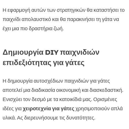
Η εφαρμογή αυτών των στρατηγικών θα καταστήσει το
παιχνίδι απολαυστικό και θα παρακινήσει τη γάτα να
έχει μια πιο δραστήρια ζωή.
Δημιουργία DIY παιχνιδιών
επιδεξιότητας για γάτες
Η δημιουργία αυτοσχέδιων παιχνιδιών για γάτες
αποτελεί μια διαδικασία οικονομική και διασκεδαστική.
Ενισχύει τον δεσμό με τα κατοικίδιά μας. Ορισμένες
ιδέες για
χειροτεχνία για γάτες
χρησιμοποιούν απλά
υλικά. Ας διερευνήσουμε τις δυνατότητες.