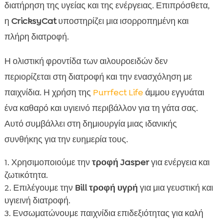
διατήρηση της υγείας και της ενέργειας. Επιπρόσθετα,
η
CricksyCat
υποστηρίζει μια ισορροπημένη και
πλήρη διατροφή.
Η ολιστική φροντίδα των αιλουροειδών δεν
περιορίζεται στη διατροφή και την ενασχόληση με
παιχνίδια. Η χρήση της
Purrfect Life
άμμου εγγυάται
ένα καθαρό και υγιεινό περιβάλλον για τη γάτα σας.
Αυτό συμβάλλει στη δημιουργία μιας ιδανικής
συνθήκης για την ευημερία τους.
Χρησιμοποιούμε την
τροφή Jasper
για ενέργεια και
ζωτικότητα.
Επιλέγουμε την
Bill τροφή υγρή
για μια γευστική και
υγιεινή διατροφή.
Ενσωματώνουμε παιχνίδια επιδεξιότητας για καλή