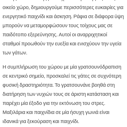
οικείο χώρο, δημιουργούμε περισσότερες ευκαιρίες για
ενεργητικό παιχνίδι και άσκηση. Ράφια σε διάφορα ύψη
μπορούν να μεταμορφώσουν τους τοίχους μας σε
παιδότοπο εξερεύνησης. Αυτοί οι αναρριχητικοί
σταθμοί προωθούν την ευεξία και ενισχύουν την υγεία
των γάτων.
Η συμπλήρωση του χώρου με μία γρατσουνόδραπιση
σε κεντρικό σημείο, προσκαλεί τις γάτες σε συχνότερη
φυσική δραστηριότητα. Το γρατσουνάνε βοηθά στη
διατήρηση των νυχιών τους σε άριστη κατάσταση και
παρέχει μία έξοδο για την εκτόνωση του στρες.
Μαξιλάρια και παιχνίδια σε μία ήσυχη γωνιά είναι
ιδανικά για ξεκούραση και παιχνίδι.