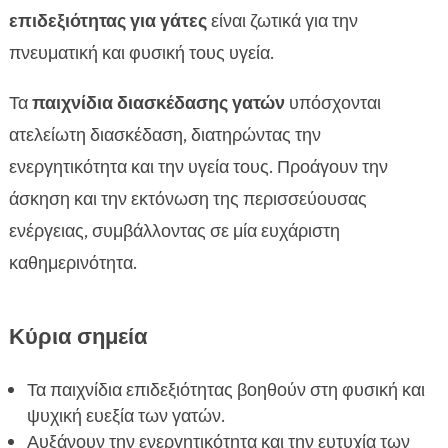
Πώς να επιλέξετε το κατάλληλο παιχνίδι για τη
επιδεξιότητας για γάτες
είναι ζωτικά για την

γάτα σας
πνευματική και φυσική τους υγεία.
Καλύτερα παιχνίδια επιδεξιότητας για γάτες

στην αγορά
Τα
παιχνίδια διασκέδασης γατών
υπόσχονται
Πώς να ενθαρρύνετε τη γάτα σας να παίξει με τα
ατελείωτη διασκέδαση, διατηρώντας την

παιχνίδια επιδεξιότητας
ενεργητικότητα και την υγεία τους. Προάγουν την
Δημιουργία DIY παιχνιδιών επιδεξιότητας για

άσκηση και την εκτόνωση της περισσεύουσας
γάτες
ενέργειας, συμβάλλοντας σε μία ευχάριστη
Η σημασία του παιχνιδιού για γάτες κάθε ηλικίας

καθημερινότητα.
Συνδυασμός παιχνιδιών επιδεξιότητας με

διατροφή CricksyCat
Συμβουλές για ασφαλές και διασκεδαστικό
Κύρια σημεία

παιχνίδι
Τα παιχνίδια επιδεξιότητας βοηθούν στη φυσική και
Πώς να καθαρίζετε και να συντηρείτε τα

ψυχική ευεξία των γατών.
παιχνίδια επιδεξιότητας
Αυξάνουν την ενεργητικότητα και την ευτυχία των
Συχνά προβλήματα και λύσεις σχετικά με τα
