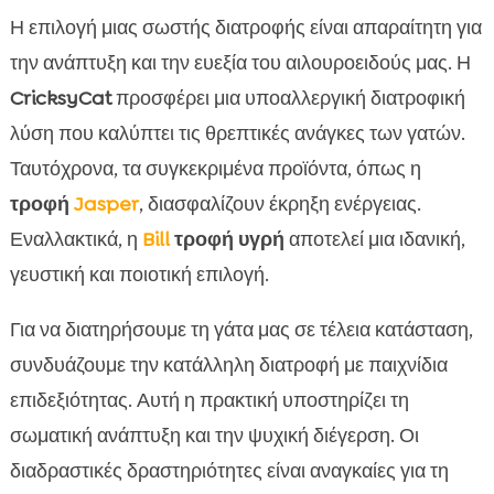
Η επιλογή μιας σωστής διατροφής είναι απαραίτητη για
την ανάπτυξη και την ευεξία του αιλουροειδούς μας. Η
CricksyCat
προσφέρει μια υποαλλεργική διατροφική
λύση που καλύπτει τις θρεπτικές ανάγκες των γατών.
Ταυτόχρονα, τα συγκεκριμένα προϊόντα, όπως η
τροφή
Jasper
, διασφαλίζουν έκρηξη ενέργειας.
Εναλλακτικά, η
Bill
τροφή υγρή
αποτελεί μια ιδανική,
γευστική και ποιοτική επιλογή.
Για να διατηρήσουμε τη γάτα μας σε τέλεια κατάσταση,
συνδυάζουμε την κατάλληλη διατροφή με παιχνίδια
επιδεξιότητας. Αυτή η πρακτική υποστηρίζει τη
σωματική ανάπτυξη και την ψυχική διέγερση. Οι
διαδραστικές δραστηριότητες είναι αναγκαίες για τη