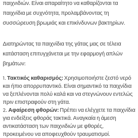
παιχνιδιών. Είναι απαραίτητο να καθαρίζονται τα
παιχνίδια με συχνότητα, προλαμβάνοντας τη
συσσώρευση βρωμιάς και επικίνδυνων βακτηρίων.
Διατηρώντας τα παιχνίδια της γάτας μας σε τέλεια
κατάσταση επιτυγχάνεται με την εφαρμογή απλών
βημάτων:
Τακτικός καθαρισμός:
Χρησιμοποιήστε ζεστό νερό
και ήπιο απορρυπαντικό. Είναι σημαντικό τα παιχνίδια
να ξεπλένονται πολύ καλά και να στεγνώνουν εντελώς
πριν επιστραφούν στη γάτα.
Αφαίρεση φθορών:
Πρέπει να ελέγχετε τα παιχνίδια
για ενδείξεις φθοράς τακτικά. Αναγκαία η άμεση
αντικατάσταση των παιχνιδιών με φθορές,
προκειμένου να αποφευχθούν τραυματισμοί.