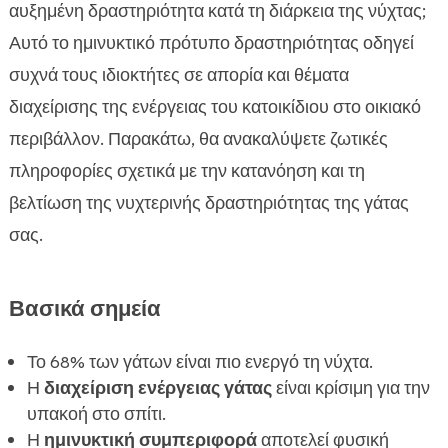
Γιατί οι γάτες είναι ενεργές τη νύχτα;
αυξημένη δραστηριότητα κατά τη διάρκεια της νύχτας;

Οι πιο κοινές νυχτερινές συνήθειες των γατών
Αυτό το ημινυκτικό πρότυπο δραστηριότητας οδηγεί

Πώς να βοηθήσουμε τη γάτα μας να κοιμηθεί το
συχνά τους ιδιοκτήτες σε απορία και θέματα

βράδυ
διαχείρισης της ενέργειας του κατοικίδιου στο οικιακό
Παιχνίδια και δραστηριότητες για να

περιβάλλον. Παρακάτω, θα ανακαλύψετε ζωτικές
κρατήσουμε τη γάτα μας απασχολημένη
πληροφορίες σχετικά με την κατανόηση και τη
Πώς επηρεάζει η διατροφή τη νυχτερινή

βελτίωση της νυχτερινής δραστηριότητας της γάτας
δραστηριότητα της γάτας
σας.
Νυχτερινή δραστηριότητα γάτας και η

συμπεριφορά της
Προβλήματα υγείας που μπορεί να προκύψουν
Βασικά σημεία

από νυχτερινή υπερδραστηριότητα
Πώς το CricksyCat μπορεί να βοηθήσει τη γάτα
Το 68% των γάτων είναι πιο ενεργό τη νύχτα.

σας
Η
διαχείριση ενέργειας γάτας
είναι κρίσιμη για την
Η σημασία της κατάλληλης άμμου για γάτες
υπακοή στο σπίτι.

Η
ημινυκτική συμπεριφορά
αποτελεί φυσική
Πώς να διαχειριστούμε τη νυχτερινή ενέργεια
