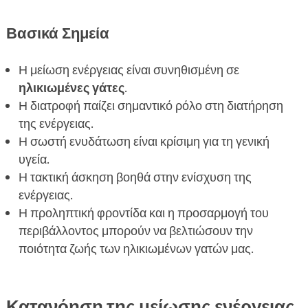
χρήσιμα;
Ζώντας με ηλικιωμένες γάτες: Πρακτικές

Βασικά Σημεία
συμβουλές
Συμπέρασμα

Η μείωση ενέργειας είναι συνηθισμένη σε
FAQ
ηλικιωμένες γάτες
.

Η διατροφή παίζει σημαντικό ρόλο στη διατήρηση
της ενέργειας.
Η σωστή ενυδάτωση είναι κρίσιμη για τη γενική
υγεία.
Η τακτική άσκηση βοηθά στην ενίσχυση της
ενέργειας.
Η προληπτική φροντίδα και η προσαρμογή του
περιβάλλοντος μπορούν να βελτιώσουν την
ποιότητα ζωής των ηλικιωμένων γατών μας.
Κατανόηση της μείωσης ενέργειας