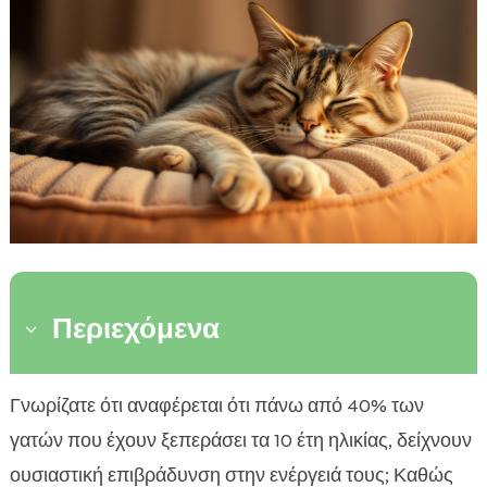
Περιεχόμενα
3
Κατανόηση της μείωσης ενέργειας στις γάτες
Γνωρίζατε ότι αναφέρεται ότι πάνω από 40% των

Ηλικία και ενέργεια: Τι να περιμένετε
γατών που έχουν ξεπεράσει τα 10 έτη ηλικίας, δείχνουν

Διατροφή και ενέργεια σε ηλικιωμένες γάτες
ουσιαστική επιβράδυνση στην ενέργειά τους; Καθώς
