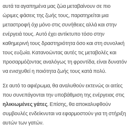
Επιλογές διατροφής: CricksyCat για γάτες
αυτά τα αγαπημένα μας ζώα μεταβαίνουν σε πιο

Η σημασία της σωστής ενυδάτωσης
ώριμες φάσεις της ζωής τους, παρατηρείται μια

Άσκηση και δραστηριότητες για ηλικιωμένες
μεταστροφή όχι μόνο στις συνήθειες αλλά και στην

γάτες
ενέργειά τους. Αυτό έχει αντίκτυπο τόσο στην
Σημάδια προβλημάτων υγείας που μειώνουν

καθημερινή τους δραστηριότητα όσο και στη συνολική
την ενέργεια
τους ευζωία. Κατανοώντας αυτές τις μεταβολές και
Προληπτική φροντίδα για διατήρηση της

προσαρμόζοντας αναλόγως τη φροντίδα, είναι δυνατόν
ενέργειας
να ενισχυθεί η ποιότητα ζωής τους κατά πολύ.
Πώς το περιβάλλον επηρεάζει την ενέργεια της

γάτας
Σε αυτό το αφιέρωμα, θα αναλυθούν εκτενώς οι αιτίες
Περιποίηση και άνεση: Σημαντικοί παράγοντες

που συνεπάγονται την υποβάθμιση της ενέργειας στις
Ψυχολογική υποστήριξη και ενέργεια

ηλικιωμένες γάτες
. Επίσης, θα αποκαλυφθούν
Κουβέρνες, παιχνίδια και άλλα βοηθήματα για

συμβουλές ενδείκνυται να εφαρμοστούν για τη στήριξη
ενέργεια
αυτών των γατών.
Συμπληρώματα και βιταμίνες: Πότε είναι
