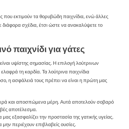
ες που εκτιμούν τα θορυβώδη παιχνίδια, ενώ άλλες
με διάφορα σχέδια, έτσι ώστε να ανακαλύψετε το
ό παιχνίδι για γάτες
 είναι υψίστης σημασίας. Η επιλογή λούτρινων
 ελαφρά τη καρδία. Τα λούτρινα παιχνίδια
όσο, η ασφάλειά τους πρέπει να είναι η πρώτη μας
ικρά και αποσπώμενα μέρη. Αυτά αποτελούν σοβαρό
λαβές αποτέλεσμα.
α μας εξασφαλίζει την προστασία της γατικής υγείας.
α μην περιέχουν επιβλαβείς ουσίες.