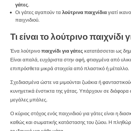
γάτες
.
Οι γάτες αγαπούν τα
λούτρινα παιχνίδια
γιατί ικαν
παιχνιδιού.
Τι είναι το λούτρινο παιχνίδι γ
Ένα λούτρινο
παιχνίδι για γάτες
κατατάσσεται ως δημο
Είναι απαλά, ευχάριστα στην αφή, φτιαγμένα από υλι
επιπρόσθετα μικρά στοιχεία από πλαστικό ή μέταλλο.
Σχεδιασμένα ώστε να μιμούνται ζωάκια ή φανταστικούς
κυνηγετικά ένστικτα της γάτας. Υπάρχουν σε διάφορα 
μεγάλες μπάλες.
Ο κύριος στόχος ενός παιχνιδιού για γάτες είναι η δια
καθώς και σωματικής κατάστασης του ζώου. Η πληθώρα