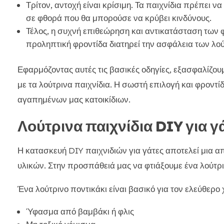
Τρίτον, αντοχή είναι κρίσιμη. Τα παιχνίδια πρέπει
σε φθορά που θα μπορούσε να κρύβει κινδύνους.
Τέλος, η συχνή επιθεώρηση και αντικατάσταση των 
προληπτική φροντίδα διατηρεί την ασφάλεια των λο
Εφαρμόζοντας αυτές τις βασικές οδηγίες, εξασφαλίζου
με τα λούτρινα παιχνίδια. Η σωστή επιλογή και φροντί
αγαπημένων μας κατοικίδιων.
Λούτρινα παιχνίδια DIY για γ
Η κατασκευή DIY παιχνιδιών για γάτες αποτελεί μια α
υλικών. Στην προσπάθειά μας να φτιάξουμε ένα λούτριν
Ένα λούτρινο ποντικάκι είναι βασικό για τον ελεύθερο 
Ύφασμα από βαμβάκι ή φλις