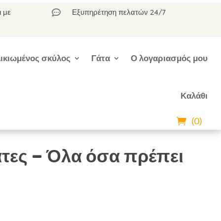
ι με
Εξυπηρέτηση πελατών 24/7

ικιωμένος σκύλος
Γάτα
Ο λογαριασμός μου
Καλάθι
(0)
άτες – Όλα όσα πρέπει