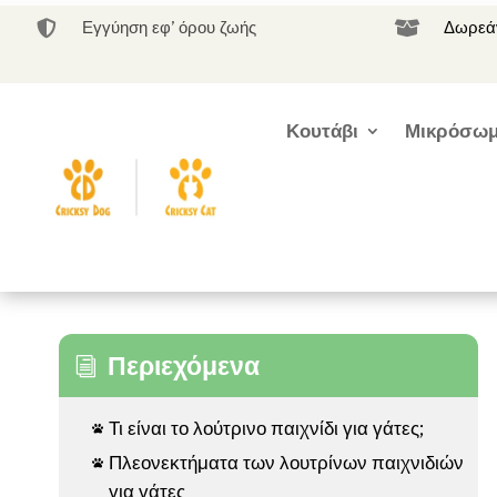
Εγγύηση εφ’ όρου ζωής
Δωρεάν


Κουτάβι
Μικρόσωμ
Περιεχόμενα
i
Τι είναι το λούτρινο παιχνίδι για γάτες;

Πλεονεκτήματα των λουτρίνων παιχνιδιών

για γάτες