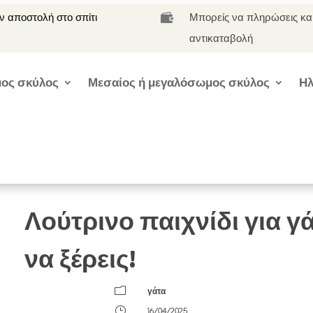
 αποστολή στο σπίτι
Μπορείς να πληρώσεις κα

αντικαταβολή
ος σκύλος
Μεσαίος ή μεγαλόσωμος σκύλος
Ηλ
Λούτρινο παιχνίδι για γ
να ξέρεις!
m
γάτα
}
16/04/2025