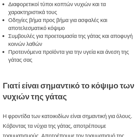
Διαφορετικοί τύποι κοπτών νυχιών και τα
Η σημασία της τακτικής περιποίησης νυχιών

χαρακτηριστικά τους
στην υγεία της γάτας
Οδηγίες βήμα προς βήμα για ασφαλές και
Συνιστώμενα προϊόντα για διατροφή και άνεση

αποτελεσματικό κόψιμο
Πώς να κάνετε τη διαδικασία κόψιμο νυχιών μια

Συμβουλές για προετοιμασία της γάτας και αποφυγή
ευχάριστη εμπειρία
κοινών λαθών
FAQ
Προτεινόμενα προϊόντα για την υγεία και άνεση της

γάτας σας
Γιατί είναι σημαντικό το κόψιμο των
νυχιών της γάτας
Η φροντίδα των κατοικιδίων είναι σημαντική για όλους.
Κόβοντας τα νύχια της γάτας, αποτρέπουμε
τραυματισμούς. Αποτρέπουμε τον τραυματισμό της