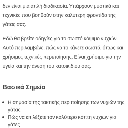
πώς να επιλέξετε
δεν είναι μια απλή διαδικασία. Υπάρχουν μυστικά και
Πώς να προετοιμάσετε τη γάτα σας για το

τεχνικές που βοηθούν στην καλύτερη φροντίδα της
κόψιμο των νυχιών
γάτας σας.
Οδηγίες βήμα προς βήμα για ασφαλές κόψιμο

νυχιών γάτας
Εδώ θα βρείτε οδηγίες για το σωστό κόψιμο νυχιών.
Προειδοποιήσεις και κοινά λάθη κατά το κόψιμο

Αυτό περιλαμβάνει πώς να το κάνετε σωστά, όπως και
των νυχιών
χρήσιμες τεχνικές περιποίησης. Είναι χρήσιμο για την
Πώς να διατηρήσετε τριμμένα τα νύχια της

υγεία και την άνεση του κατοικίδιου σας.
γάτας σας
Επιλογή προϊόντων για την περιποίηση νυχιών

γάτας
Βασικά Σημεία
Σημαντικές συμβουλές για την περιποίηση της

γάτας σας
Η σημασία της τακτικής περιποίησης των νυχιών της
Σχέση κατσικιών και περιποίησης νυχιών γάτας
γάτας

Πώς να επιλέξετε τον καλύτερο κόπτη νυχιών για
Κόπτης νυχιών για γάτες: Οφέλη και

γάτες
ιδιαιτερότητες