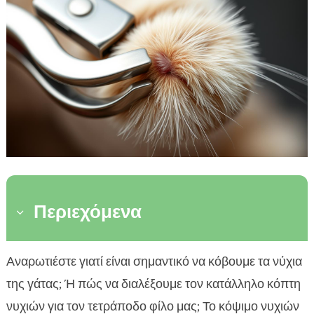
Περιεχόμενα
3
Γιατί είναι σημαντικό το κόψιμο των νυχιών της
Αναρωτιέστε γιατί είναι σημαντικό να κόβουμε τα νύχια

γάτας
της γάτας; Ή πώς να διαλέξουμε τον κατάλληλο κόπτη
Διαφορετικοί τύποι κόπτη νυχιών για γάτες και

νυχιών για τον τετράποδο φίλο μας; Το κόψιμο νυχιών