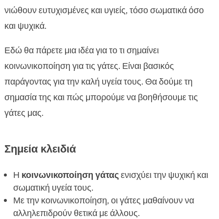
Μέθοδοι κοινωνικοποίησης γάτας
νιώθουν ευτυχισμένες και υγιείς, τόσο σωματικά όσο

Ενσωμάτωση νέας γάτας στο σπίτι
και ψυχικά.

Κοινωνικοποίηση γάτας με άλλα ζώα

Εδώ θα πάρετε μια ιδέα για το τι σημαίνει
Διαδραστικά παιχνίδια για γάτες

κοινωνικοποίηση για τις γάτες. Είναι βασικός
Προσαρμογή της γάτας σε νέους ανθρώπους

παράγοντας για την καλή υγεία τους. Θα δούμε τη
Η σημασία της διατροφής στην

κοινωνικοποίηση
σημασία της και πώς μπορούμε να βοηθήσουμε τις
Κοινωνικοποίηση γάτας με CricksyCat τροφή
γάτες μας.

Βοήθεια από επαγγελματίες στην

κοινωνικοποίηση
Σημεία κλειδιά
Συμπεριφορά γάτας και κοινωνικοποίηση

Το περιβάλλον της γάτας και η κοινωνικοποίηση

Η
κοινωνικοποίηση γάτας
ενισχύει την ψυχική και
Κοινωνικοποίηση γάτας σε εξωτερικούς
σωματική υγεία τους.

χώρους
Με την κοινωνικοποίηση, οι γάτες μαθαίνουν να
αλληλεπιδρούν θετικά με άλλους.
Πώς να αναγνωρίσετε την επιτυχημένη
