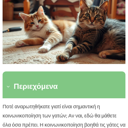
Περιεχόμενα
3
Τι είναι η κοινωνικοποίηση γάτας
Ποτέ αναρωτηθήκατε γιατί είναι σημαντική η

Γιατί είναι σημαντική η κοινωνικοποίηση
κοινωνικοποίηση των γατών; Αν ναι, εδώ θα μάθετε

Πότε να αρχίσετε την κοινωνικοποίηση
όλα όσα πρέπει. Η κοινωνικοποίηση βοηθά τις γάτες να
