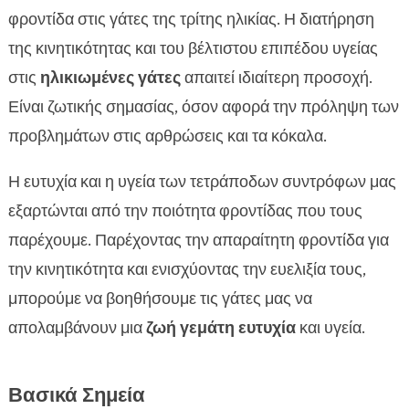
τρίτη ηλικία
φροντίδα στις γάτες της τρίτης ηλικίας. Η διατήρηση
Σημάδια ότι η γάτα σου χρειάζεται βοήθεια με

της κινητικότητας και του βέλτιστου επιπέδου υγείας
την κίνηση της
στις
ηλικιωμένες γάτες
απαιτεί ιδιαίτερη προσοχή.
Τι να προσέχουμε στις αρθρώσεις και τα

Είναι ζωτικής σημασίας, όσον αφορά την πρόληψη των
κόκκαλα
προβλημάτων στις αρθρώσεις και τα κόκαλα.
Κατάλληλη διατροφή για την κινητικότητα των

ηλικιωμένων γατών
Η ευτυχία και η υγεία των τετράποδων συντρόφων μας
Η σημασία της άσκησης για ηλικιωμένες γάτες

εξαρτώνται από την ποιότητα φροντίδας που τους
Παιχνίδια και δραστηριότητες που ενθαρρύνουν

παρέχουμε. Παρέχοντας την απαραίτητη φροντίδα για
την κίνηση
την κινητικότητα και ενισχύοντας την ευελιξία τους,
Φάρμακα και θεραπείες για κινητικά

προβλήματα
μπορούμε να βοηθήσουμε τις γάτες μας να
Ρόλος της ορθοπαιδικής υποστήριξης
απολαμβάνουν μια
ζωή γεμάτη ευτυχία
και υγεία.

Πρόληψη τραυματισμών και ατυχημάτων

Κινητικές ανάγκες ηλικιωμένης γάτας:

Βασικά Σημεία
Πρακτικές συμβουλές