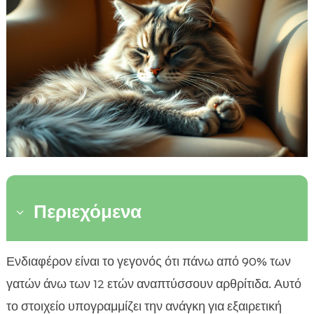
Περιεχόμενα
3
Εισαγωγή στις κινητικές ανάγκες ηλικιωμένων
Ενδιαφέρον είναι το γεγονός ότι πάνω από 90% των

γατών
γατών άνω των 12 ετών αναπτύσσουν αρθρίτιδα. Αυτό
Γιατί οι γάτες χρειάζονται ειδική φροντίδα στην

το στοιχείο υπογραμμίζει την ανάγκη για εξαιρετική