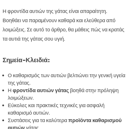
μας
Προετοιμασία για τον καθαρισμό αυτιών της
Η φροντίδα αυτιών της γάτας είναι απαραίτητη.

γάτας
Βοηθάει να παραμένουν καθαρά και ελεύθερα από
Καθαρισμός αυτιών γάτας: Βήμα-βήμα οδηγίες

λοιμώξεις. Σε αυτό το άρθρο, θα μάθεις πώς να κρατάς
Κίνδυνοι που πρέπει να αποφύγετε κατά τον

τα αυτιά της γάτας σου υγιή.
καθαρισμό
Τα καλύτερα προϊόντα για τον καθαρισμό αυτιών

Σημεία-Κλειδιά:
γάτας
Πώς να κάνετε τη διαδικασία καθαρισμού πιο

Ο καθαρισμός των αυτιών βελτιώνει την γενική υγεία
άνετη για τη γάτα σας
της γάτας.
Κοινά προβλήματα αυτιών στις γάτες και πώς

Η
φροντίδα αυτιών γάτας
βοηθά στην πρόληψη
να τα αντιμετωπίσετε
λοιμώξεων.
Πότε να συμβουλευτείτε τον κτηνίατρό σας

Εύκολες και πρακτικές τεχνικές για ασφαλή
Φυσικές θεραπείες για τον καθαρισμό αυτιών
καθαρισμό αυτιών.

γάτας
Συστάσεις για τα καλύτερα
προϊόντα καθαρισμού
Η σημασία της σωστής διατροφής για την υγεία
αυτιών
γάτας.
