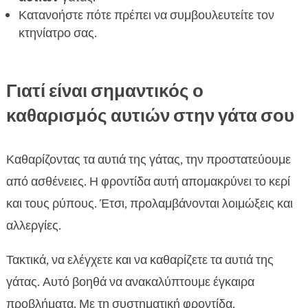
των αυτιών της γάτας
Κατανοήστε πότε πρέπει να συμβουλευτείτε τον
κτηνίατρο σας.
Συμβουλές για να διατηρείτε καθαρά τα αυτιά

της γάτας σας
Αποτελέσματα του καθαρισμού αυτιών γάτας

Γιατί είναι σημαντικός ο
στη γενική υγεία
καθαρισμός αυτιών στην γάτα σου
Προϊόντα CricksyCat για τη γάτα σας

FAQ

Καθαρίζοντας τα αυτιά της γάτας, την προστατεύουμε
από ασθένειες. Η φροντίδα αυτή απομακρύνει το κερί
και τους ρύπους. Έτσι, προλαμβάνονται λοιμώξεις και
αλλεργίες.
Τακτικά, να ελέγχετε και να καθαρίζετε τα αυτιά της
γάτας. Αυτό βοηθά να ανακαλύπτουμε έγκαιρα
προβλήματα. Με τη συστηματική φροντίδα,