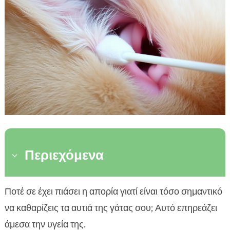
Περιεχόμενα
3
Γιατί είναι σημαντικός ο καθαρισμός αυτιών
Ποτέ σε έχει πιάσει η απορία γιατί είναι τόσο σημαντικό

στην γάτα σου
να καθαρίζεις τα αυτιά της γάτας σου; Αυτό επηρεάζει
Πότε πρέπει να καθαρίζουμε τα αυτιά της γάτας

άμεσα την υγεία της.