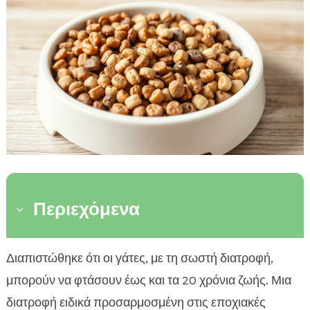
Περιεχόμενα
3
Τι είναι η εποχική διατροφή γάτας
Διαπιστώθηκε ότι οι γάτες, με τη σωστή διατροφή,

Φθινοπωρινή διατροφή για γάτες
μπορούν να φτάσουν έως και τα 20 χρόνια ζωής. Μια

Χειμερινή διατροφή για γάτες
διατροφή ειδικά προσαρμοσμένη στις εποχιακές
