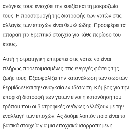
Εποχική διατροφή γάτας και ανάγκες
ανάγκες τους ενισχύει την ευεξία και τη μακροζωία

ενυδάτωσης
τους. Η προσαρμογή της διατροφής των γατών στις
Ανοιξιάτικη διατροφή για γάτες

αλλαγές των εποχών είναι θεμελιώδης. Προσφέρει τα
Καλοκαιρινή διατροφή για γάτες

απαραίτητα θρεπτικά στοιχεία για κάθε περίοδο του
Προσαρμογή της διατροφής ανάλογα με την

έτους.
ηλικία
Ειδικές ανάγκες διατροφής για ηλικιωμένες
Αυτή η στρατηγική επιτρέπει στις γάτες να είναι

γάτες
πλήρως προετοιμασμένες στις ενεργές φάσεις της
Υποαλλεργικές τροφές για την γάτα σας

ζωής τους. Εξασφαλίζει την κατανάλωση των σωστών
CricksyCat: Ιδανική διατροφή για όλες τις

θερμίδων και την αναγκαία ενυδάτωση. Κόμβος για την
εποχές
εποχική διατροφή των γατών είναι η κατανόηση του
Ξηρά τροφή Jasper από CricksyCat

τρόπου που οι διατροφικές ανάγκες αλλάζουν με την
Υγρή τροφή Bill από CricksyCat

εναλλαγή των εποχών. Ας δούμε λοιπόν ποια είναι τα
Purrfect Life: Υγιεινή και ευχάριστη άμμος για

βασικά στοιχεία για μια εποχιακά ισορροπημένη
γάτες