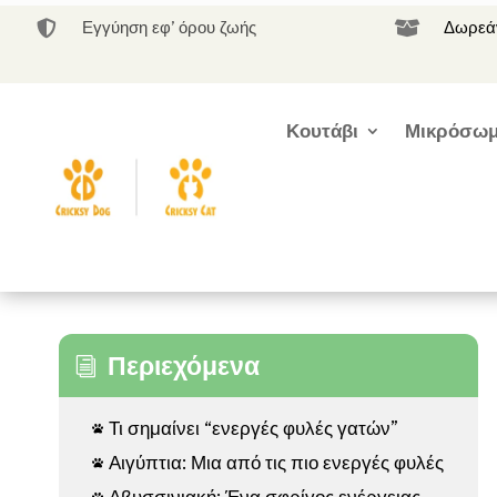
Εγγύηση εφ’ όρου ζωής
Δωρεάν


Κουτάβι
Μικρόσωμ
Περιεχόμενα
i
Τι σημαίνει “ενεργές φυλές γατών”

Αιγύπτια: Μια από τις πιο ενεργές φυλές

Αβυσσινιακή: Ένα σφρίγος ενέργειας
