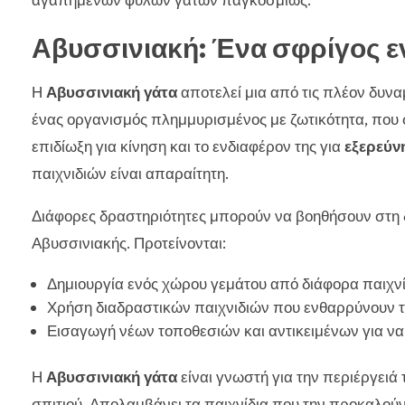
αγαπημένων φυλών γατών παγκοσμίως.
Αβυσσινιακή: Ένα σφρίγος ε
Η
Αβυσσινιακή γάτα
αποτελεί μια από τις πλέον δυναμ
ένας οργανισμός πλημμυρισμένος με ζωτικότητα, που 
επιδίωξη για κίνηση και το ενδιαφέρον της για
εξερεύν
παιχνιδιών είναι απαραίτητη.
Διάφορες δραστηριότητες μπορούν να βοηθήσουν στη δι
Αβυσσινιακής. Προτείνονται:
Δημιουργία ενός χώρου γεμάτου από διάφορα παιχν
Χρήση διαδραστικών παιχνιδιών που ενθαρρύνουν τ
Εισαγωγή νέων τοποθεσιών και αντικειμένων για να 
Η
Αβυσσινιακή γάτα
είναι γνωστή για την περιέργειά 
σπιτιού. Απολαμβάνει τα παιχνίδια που την προκαλούν