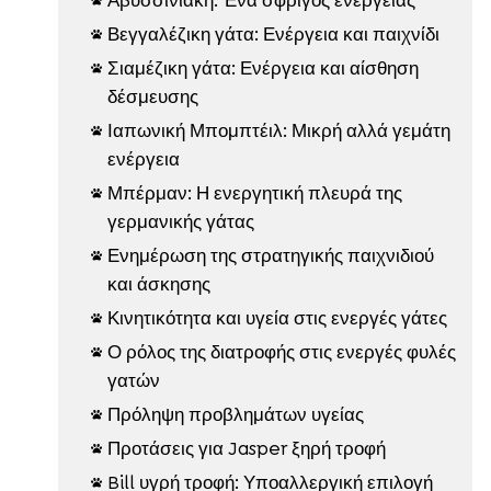
Βεγγαλέζικη γάτα: Ενέργεια και παιχνίδι

Σιαμέζικη γάτα: Ενέργεια και αίσθηση

δέσμευσης
Ιαπωνική Μπομπτέιλ: Μικρή αλλά γεμάτη

ενέργεια
Μπέρμαν: Η ενεργητική πλευρά της

γερμανικής γάτας
Ενημέρωση της στρατηγικής παιχνιδιού

και άσκησης
Κινητικότητα και υγεία στις ενεργές γάτες

Ο ρόλος της διατροφής στις ενεργές φυλές

γατών
Πρόληψη προβλημάτων υγείας

Προτάσεις για Jasper ξηρή τροφή

Bill υγρή τροφή: Υποαλλεργική επιλογή
