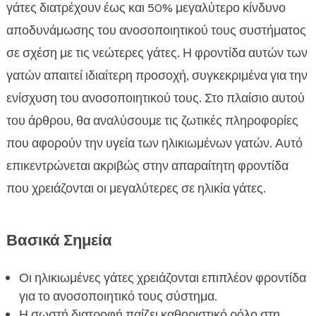
σημαντική για ηλικιωμένες γάτες
γάτες διατρέχουν έως και 50% μεγαλύτερο κίνδυνο
Συμπτώματα αδύναμου ανοσοποιητικού

αποδυνάμωσης του ανοσοποιητικού τους συστήματος
συστήματος στη γάτα σας
σε σχέση με τις νεώτερες γάτες. Η φροντίδα αυτών των
Συμβουλές για την ενίσχυση ανοσοποιητικού

γατών απαιτεί ιδιαίτερη προσοχή, συγκεκριμένα για την
ηλικιωμένης γάτας
ενίσχυση του ανοσοποιητικού τους. Στο πλαίσιο αυτού
Η σημασία της σωστής διατροφής για την υγεία

του άρθρου, θα αναλύσουμε τις ζωτικές πληροφορίες
της γάτας
που αφορούν την υγεία των ηλικιωμένων γατών. Αυτό
Ποιοτική τροφή – Καλύτερες επιλογές για

ηλικιωμένες γάτες
επικεντρώνεται ακριβώς στην απαραίτητη φροντίδα
Η επίδραση των προβιοτικών στην ενίσχυση
που χρειάζονται οι μεγαλύτερες σε ηλικία γάτες.

του ανοσοποιητικού
Πώς να επιλέξετε τα καλύτερα συμπληρώματα

Βασικά Σημεία
για γάτες
Φυσικά μέσα για την ενίσχυση του

Οι ηλικιωμένες γάτες χρειάζονται επιπλέον φροντίδα
ανοσοποιητικού της γάτας σας
για το ανοσοποιητικό τους σύστημα.
Σημασία της τακτικής επίσκεψης στον κτηνίατρο

Η σωστή διατροφή παίζει καθοριστικό ρόλο στη