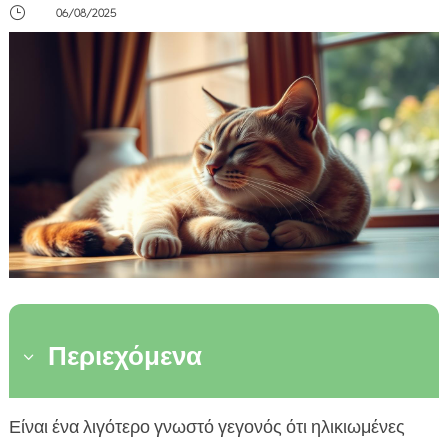
}
06/08/2025
Περιεχόμενα
3
Γιατί η ενίσχυση ανοσοποιητικού είναι
Είναι ένα λιγότερο γνωστό γεγονός ότι ηλικιωμένες
