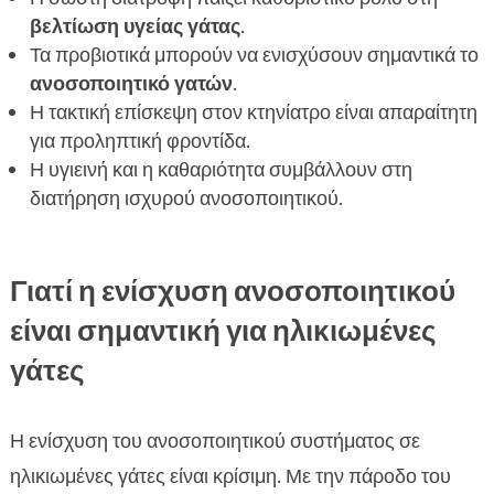
Συμβουλές για τη φροντίδα ηλικιωμένων γατών
βελτίωση υγείας γάτας
.

στο σπίτι
Τα προβιοτικά μπορούν να ενισχύσουν σημαντικά το
Πώς η έκθεση σε φυσικό φως επηρεάζει το
ανοσοποιητικό γατών
.

ανοσοποιητικό σύστημα
Η τακτική επίσκεψη στον κτηνίατρο είναι απαραίτητη
για προληπτική φροντίδα.
Η σημασία της καλής υγιεινής για τις

Η υγιεινή και η καθαριότητα συμβάλλουν στη
ηλικιωμένες γάτες
διατήρηση ισχυρού ανοσοποιητικού.
FAQ

Γιατί η ενίσχυση ανοσοποιητικού
είναι σημαντική για ηλικιωμένες
γάτες
Η ενίσχυση του ανοσοποιητικού συστήματος σε
ηλικιωμένες γάτες είναι κρίσιμη. Με την πάροδο του