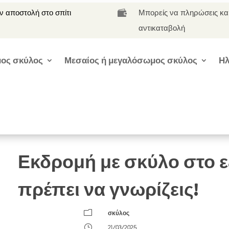
 αποστολή στο σπίτι
Μπορείς να πληρώσεις κα

αντικαταβολή
ος σκύλος
Μεσαίος ή μεγαλόσωμος σκύλος
Ηλ
Εκδρομή με σκύλο στο ε
πρέπει να γνωρίζεις!
m
σκύλος
}
21/03/2025