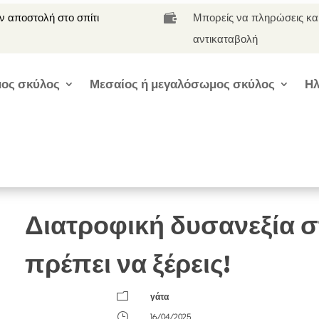
 αποστολή στο σπίτι
Μπορείς να πληρώσεις κα

αντικαταβολή
ος σκύλος
Μεσαίος ή μεγαλόσωμος σκύλος
Ηλ
Διατροφική δυσανεξία σ
πρέπει να ξέρεις!
m
γάτα
}
16/04/2025