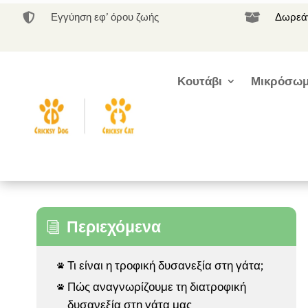
Εγγύηση εφ’ όρου ζωής
Δωρεάν


Κουτάβι
Μικρόσωμ
Περιεχόμενα
i
Τι είναι η τροφική δυσανεξία στη γάτα;

Πώς αναγνωρίζουμε τη διατροφική

δυσανεξία στη γάτα μας