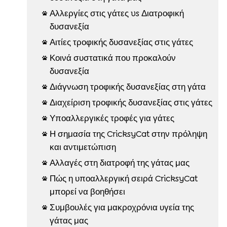
Αλλεργίες στις γάτες vs Διατροφική

δυσανεξία
Αιτίες τροφικής δυσανεξίας στις γάτες

Κοινά συστατικά που προκαλούν

δυσανεξία
Διάγνωση τροφικής δυσανεξίας στη γάτα

Διαχείριση τροφικής δυσανεξίας στις γάτες

Υποαλλεργικές τροφές για γάτες

Η σημασία της CricksyCat στην πρόληψη

και αντιμετώπιση
Αλλαγές στη διατροφή της γάτας μας

Πώς η υποαλλεργική σειρά CricksyCat

μπορεί να βοηθήσει
Συμβουλές για μακροχρόνια υγεία της

γάτας μας