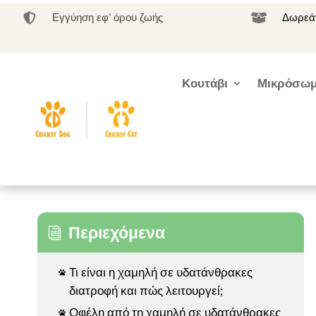
Εγγύηση εφ’ όρου ζωής
Δωρεάν


Κουτάβι
Μικρόσωμ
Περιεχόμενα
i
Τι είναι η χαμηλή σε υδατάνθρακες

διατροφή και πώς λειτουργεί;
Οφέλη από τη χαμηλή σε υδατάνθρακες
