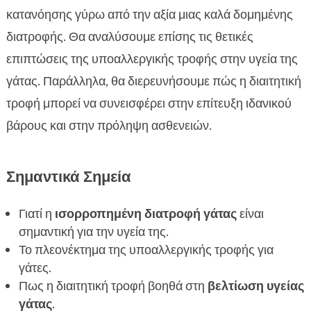
γάτες
κατανόησης γύρω από την αξία μιας καλά δομημένης
Ποιες είναι οι καλύτερες μάρκες διαιτητικής

διατροφής. Θα αναλύσουμε επίσης τις θετικές
τροφής για γάτες
επιπτώσεις της υποαλλεργικής τροφής στην υγεία της
Διαιτητική τροφή για γάτες – Όλα όσα πρέπει να

γάτας. Παράλληλα, θα διερευνήσουμε πώς η διαιτητική
ξέρεις!
τροφή μπορεί να συνεισφέρει στην επίτευξη ιδανικού
Πως να επιλέξουμε την κατάλληλη διαιτητική

βάρους και στην πρόληψη ασθενειών.
τροφή για τη γάτα μας
Διατροφή γάτας και προληπτικές υγειονομικές

εξετάσεις
Σημαντικά Σημεία
Πως η διαιτητική τροφή επηρεάζει την ενέργεια

της γάτας μας
Γιατί η
ισορροπημένη διατροφή γάτας
είναι
Πως να αλλάξουμε τη διαιτητική τροφή της
σημαντική για την υγεία της.

γάτας μας
Το πλεονέκτημα της υποαλλεργικής τροφής για
ΚριισκυΚάτ (CricksyCat) – Η καλύτερη επιλογή
γάτες.

διαιτητικής τροφής
Πως η διαιτητική τροφή βοηθά στη
βελτίωση υγείας
γάτας
.
Συμβουλές για τη βελτίωση της διατροφής της
