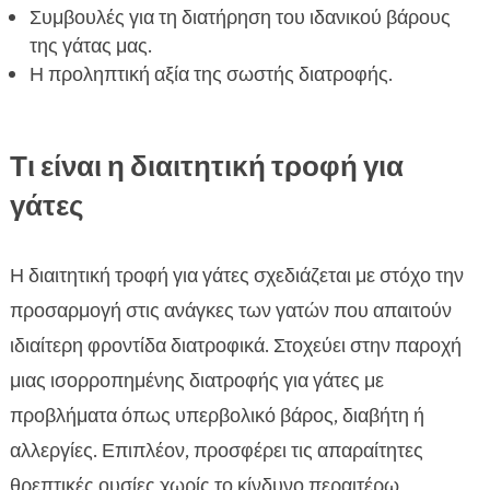
Συμβουλές για τη διατήρηση του ιδανικού βάρους
γάτας μας
της γάτας μας.
Σημαντικότητα της διαιτητικής τροφής σε

Η προληπτική αξία της σωστής διατροφής.
μεγαλύτερης ηλικίας γάτες
Διαιτητική τροφή και προβλήματα βάρους στη

γάτα μας
Τι είναι η διαιτητική τροφή για
FAQ

γάτες
Η διαιτητική τροφή για γάτες σχεδιάζεται με στόχο την
προσαρμογή στις ανάγκες των γατών που απαιτούν
ιδιαίτερη φροντίδα διατροφικά. Στοχεύει στην παροχή
μιας ισορροπημένης διατροφής για γάτες με
προβλήματα όπως υπερβολικό βάρος, διαβήτη ή
αλλεργίες. Επιπλέον, προσφέρει τις απαραίτητες
θρεπτικές ουσίες χωρίς το κίνδυνο περαιτέρω