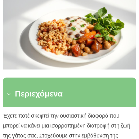
Περιεχόμενα
3
Τι είναι η διαιτητική τροφή για γάτες
Έχετε ποτέ σκεφτεί την ουσιαστική διαφορά που

Οφέλη της διαιτητικής τροφής για γάτες
μπορεί να κάνει μια ισορροπημένη διατροφή στη ζωή

Ποια συστατικά περιέχει η διαιτητική τροφή για
της γάτας σας; Στοχεύουμε στην εμβάθυνση της
