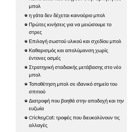
μπολ
η γάτα δεν δέχεται καινούριο μπολ

Πρώτες κινήσεις για να μειώσουμε το

στρες
Επιλογή σωστού υλικού και σχεδίου μπολ

Καθαρισμός και απολύμανση χωρίς

έντονες οσμές
Στρατηγική σταδιακής μετάβασης στο νέο

μπολ
Τοποθέτηση μπολ σε ιδανικό σημείο του

σπιτιού
Διατροφή που βοηθά στην αποδοχή και την

ευζωία
CricksyCat: τροφές που διευκολύνουν τις

αλλαγές