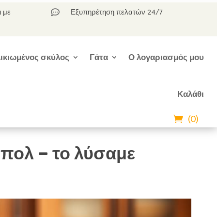
ι με
Εξυπηρέτηση πελατών 24/7

ικιωμένος σκύλος
Γάτα
Ο λογαριασμός μου
Καλάθι
(0)
μπολ – το λύσαμε