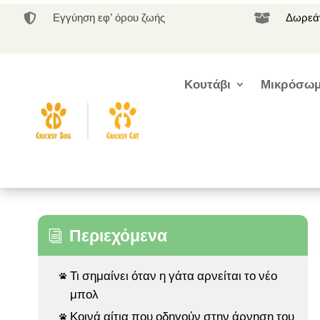
Εγγύηση εφ’ όρου ζωής
Δωρεάν


Κουτάβι
Μικρόσωμ
Περιεχόμενα
i
Τι σημαίνει όταν η γάτα αρνείται το νέο

μπολ
Κοινά αίτια που οδηγούν στην άρνηση του
