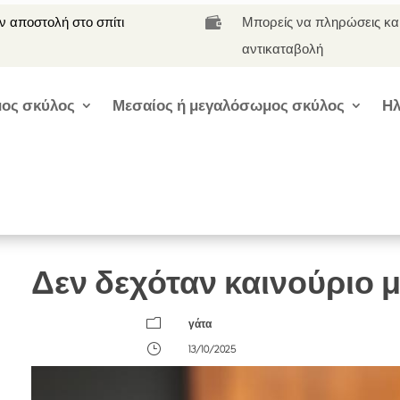
 αποστολή στο σπίτι
Μπορείς να πληρώσεις κα

αντικαταβολή
ος σκύλος
Μεσαίος ή μεγαλόσωμος σκύλος
Ηλ
Δεν δεχόταν καινούριο 
m
γάτα
}
13/10/2025