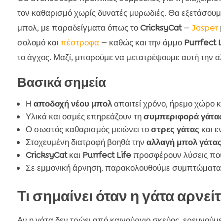
τον καθαρισμό χωρίς δυνατές μυρωδιές. Θα εξετάσουμε
μπολ, με παραδείγματα όπως το
CricksyCat
—
Jasper
σολομό και
πέστροφα
— καθώς και την άμμο
Purrfect 
το άγχος. Μαζί, μπορούμε να μετατρέψουμε αυτή την αλ
Βασικά σημεία
Η
αποδοχή νέου μπολ
απαιτεί χρόνο, ήρεμο χώρο κ
Υλικά και οσμές επηρεάζουν τη
συμπεριφορά γάτα
Ο σωστός καθαρισμός μειώνει το
στρες γάτας
και ε
Στοχευμένη διατροφή βοηθά την
αλλαγή μπολ γάτα
CricksyCat
και
Purrfect Life
προσφέρουν λύσεις που
Σε εμμονική άρνηση, παρακολουθούμε συμπτώματα κ
Τι σημαίνει όταν η γάτα αρνεί
Αν η γάτα δεν τρώει από καινούργιο σκεύος, ερευνούμε 