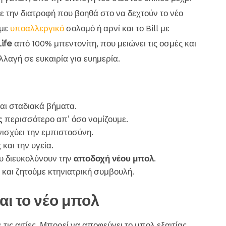
 την διατροφή που βοηθά στο να δεχτούν το νέο
με
υποαλλεργικό
σολομό ή αρνί και το Bill με
Life
από 100% μπεντονίτη, που μειώνει τις οσμές και
λαγή σε ευκαιρία για ευημερία.
αι σταδιακά βήματα.
ς
περισσότερο απ’ όσο νομίζουμε.
νισχύει την εμπιστοσύνη.
ς
και την υγεία.
 διευκολύνουν την
αποδοχή νέου μπολ
.
αι ζητούμε κτηνιατρική συμβουλή.
ται το νέο μπολ
τις αιτίες. Μπορεί να αποφεύγει το μπολ εξαιτίας