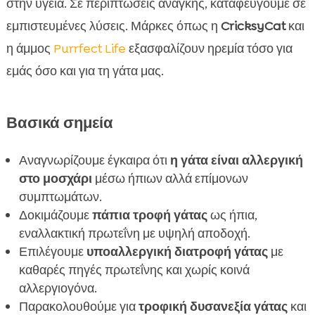
στην υγεία. Σε περιπτώσεις ανάγκης, καταφεύγουμε σε
«κλοπών» τροφής
εμπιστευμένες λύσεις. Μάρκες όπως η
CricksyCat
και
Ενυδάτωση και υγρή τροφή: κλειδιά για

ουροποιητική υγεία
η άμμος
Purrfect Life
εξασφαλίζουν ηρεμία τόσο για
Άμμος Purrfect Life: φυσική μπεντονίτη για
εμάς όσο και για τη γάτα μας.

άνεση και υγεία
Παρακολούθηση προόδου και ημερολόγιο

Βασικά σημεία
συμπτωμάτων
Συμπέρασμα

Αναγνωρίζουμε έγκαιρα ότι
η γάτα είναι αλλεργική
FAQ

στο μοσχάρι
μέσω ήπιων αλλά επίμονων
συμπτωμάτων.
Δοκιμάζουμε
πάπια τροφή γάτας
ως ήπια,
εναλλακτική πρωτεΐνη με υψηλή αποδοχή.
Επιλέγουμε
υποαλλεργική διατροφή γάτας
με
καθαρές πηγές πρωτεΐνης και χωρίς κοινά
αλλεργιογόνα.
Παρακολουθούμε για
τροφική δυσανεξία γάτας
και