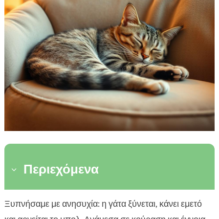
Περιεχόμενα
3
Εισαγωγή: από την αποστροφή στο μοσχάρι
Ξυπνήσαμε με ανησυχία: η γάτα ξύνεται, κάνει εμετό

στη λατρεία για την πάπια