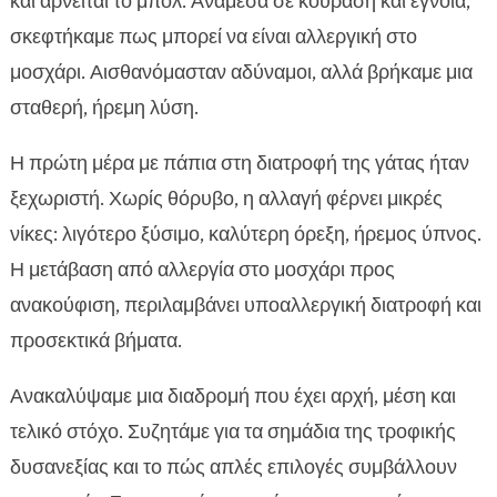
και αρνείται το μπολ. Ανάμεσα σε κούραση και έγνοια,
Συμπτώματα τροφικής αλλεργίας σε γάτες και

σκεφτήκαμε πως μπορεί να είναι αλλεργική στο
έγκαιρη αναγνώριση
μοσχάρι. Αισθανόμασταν αδύναμοι, αλλά βρήκαμε μια
η γάτα είναι αλλεργική στο μοσχάρι

σταθερή, ήρεμη λύση.
Γιατί η πάπια είναι ήπια πρωτεΐνη και ιδανική

εναλλακτική
Η πρώτη μέρα με πάπια στη διατροφή της γάτας ήταν
Διατροφικό πλάνο εξάλειψης: βήμα-βήμα

ξεχωριστή. Χωρίς θόρυβο, η αλλαγή φέρνει μικρές
Πώς να διαβάζουμε ετικέτες: κρυμμένα

νίκες: λιγότερο ξύσιμο, καλύτερη όρεξη, ήρεμος ύπνος.
συστατικά και πρόσθετα
Η μετάβαση από αλλεργία στο μοσχάρι προς
CricksyCat: υποαλλεργικές λύσεις χωρίς

ανακούφιση, περιλαμβάνει υποαλλεργική διατροφή και
κοτόπουλο και χωρίς σιτάρι
προσεκτικά βήματα.
Μετάβαση διατροφής: πρακτικός οδηγός 7–10

ημερών
Ανακαλύψαμε μια διαδρομή που έχει αρχή, μέση και
Σνακ και λιχουδιές χωρίς μοσχάρι: ασφαλείς

τελικό στόχο. Συζητάμε για τα σημάδια της τροφικής
επιλογές
δυσανεξίας και το πώς απλές επιλογές συμβάλλουν
Συνύπαρξη με πολλαπλές γάτες: πρόληψη
