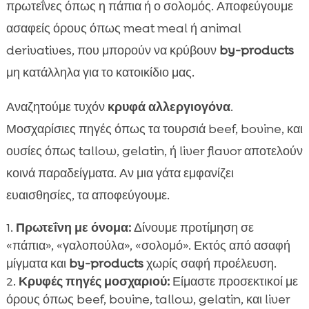
πρωτεΐνες όπως η πάπια ή ο σολομός. Αποφεύγουμε
ασαφείς όρους όπως meat meal ή animal
derivatives, που μπορούν να κρύβουν
by-products
μη κατάλληλα για το κατοικίδιο μας.
Αναζητούμε τυχόν
κρυφά αλλεργιογόνα
.
Μοσχαρίσιες πηγές όπως τα τουρσιά beef, bovine, και
ουσίες όπως tallow, gelatin, ή liver flavor αποτελούν
κοινά παραδείγματα. Αν μια γάτα εμφανίζει
ευαισθησίες, τα αποφεύγουμε.
Πρωτεΐνη με όνομα:
Δίνουμε προτίμηση σε
«πάπια», «γαλοπούλα», «σολομό». Εκτός από ασαφή
μίγματα και
by-products
χωρίς σαφή προέλευση.
Κρυφές πηγές μοσχαριού:
Είμαστε προσεκτικοί με
όρους όπως beef, bovine, tallow, gelatin, και liver