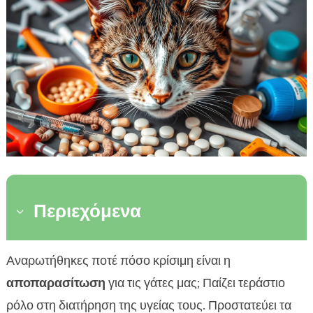
Περιεχόμενα
3
Τι είναι η αποπαρασίτωση γάτας
Αναρωτήθηκες ποτέ πόσο κρίσιμη είναι η

Κοινά Παράσιτα στις Γάτες
αποπαρασίτωση
για τις γάτες μας; Παίζει τεράστιο

Πώς να εντοπίσουμε τα παράσιτα
ρόλο στη διατήρηση της υγείας τους. Προστατεύει τα
