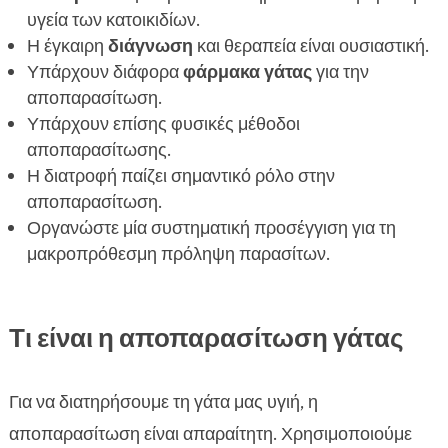
Πότε να επισκεφτείτε τον κτη
υγεία των κατοικιδίων.

FAQ
Η έγκαιρη
διάγνωση
και θεραπεία είναι ουσιαστική.

Υπάρχουν διάφορα
φάρμακα γάτας
για την
αποπαρασίτωση.
Υπάρχουν επίσης φυσικές μέθοδοι
αποπαρασίτωσης.
Η διατροφή παίζει σημαντικό ρόλο στην
αποπαρασίτωση.
Οργανώστε μία συστηματική προσέγγιση για τη
μακροπρόθεσμη πρόληψη παρασίτων.
Τι είναι η αποπαρασίτωση γάτας
Για να διατηρήσουμε τη γάτα μας υγιή, η
αποπαρασίτωση είναι απαραίτητη. Χρησιμοποιούμε