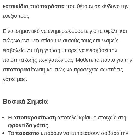
Φάρμακα για την αποπαρασίτωση γάτας
κατοικίδια
από
παράσιτα
που θέτουν σε κίνδυνο την

Φυσικές Μέθοδοι Αποπαρασίτωσης
ευεξία τους.

Πότε να αρχίσετε την αποπαρασίτωση γάτας

Είναι σημαντικό να ενημερωνόμαστε για τα οφέλη και
Αντηρητική φροντίδα μετά την αποπαρασίτωση

πώς να αντιμετωπίσουμε αυτούς τους επιβλαβείς
Ασφάλεια και αποτελεσματικότητα των

εισβολείς. Αυτή η γνώση μπορεί να ενισχύσει την
αντιπαρασιτικών προϊόντων
Συμβουλές για την εφαρμογή αντιπαρασιτικών
ποιότητα ζωής των γατών μας. Μάθετε τα πάντα για την

γάτας
αποπαρασίτωση
και πώς να προσέχετε σωστά τις
Συχνά ερωτήματα αποπαρασίτωσης γάτας

γάτες μας.
Η συμβολή της διατροφής στην

αποπαρασίτωση
Βασικά Σημεία
Πώς το CricksyCat μπορεί να βοηθήσει στην

αποπαρασίτωση γάτας
Η
αποπαρασίτωση
αποτελεί κρίσιμο στοιχείο στη
Προϊόντα CricksyCat για μια υγιή γάτα

φροντίδα γάτας
.
Συμβουλές για την πρόληψη παράσιτων

Τα
παράσιτα
μπορούν να επηρεάσουν σοβαρά την