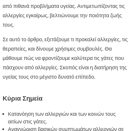
Δοκιμή αλλεργίας σε γάτες: Πώς γίνεται
από πιθανά προβλήματα υγείας. Αντιμετωπίζοντας τις

Θεραπεία αλλεργιών σε γάτες
αλλεργίες εγκαίρως, βελτιώνουμε την ποιότητα ζωής

Προφύλαξη αλλεργιών σε γάτες
τους.

Αλλεργική ρινίτιδα σε γάτες

Σε αυτό το άρθρο, εξετάζουμε τι προκαλεί αλλεργίες, τις
Χρήσιμα προϊόντα για αλλεργίες σε γάτες

θεραπείες, και δίνουμε χρήσιμες συμβουλές. Θα
Αλλαγές στη διατροφή για αποφυγή αλλεργιών

μάθουμε πώς να φροντίζουμε καλύτερα τις γάτες που
Συμβουλές για καλύτερη φροντίδα της γάτας

σας
πάσχουν από αλλεργίες. Σκοπός είναι η διατήρηση της
Βότανα και φυσικές θεραπείες για αλλεργίες
υγείας τους στο μέγιστο δυνατό επίπεδο.

Αντιδράσεις γάτας στα αλλεργιογόνα

Αντιμετώπιση αλλεργιών σε γάτες: Προτάσεις

Κύρια Σημεία
ειδικών
Άμεσες ενέργειες για τον έλεγχο των αλλεργιών

Κατανόηση των αλλεργιών και των κοινών τους
Ο ρόλος της υγιούς διατροφής στην αποφυγή
αιτίων στις γάτες.

αλλεργιών
Αναγνώριση βασικών συμπτωμάτων αλλεργιών σε