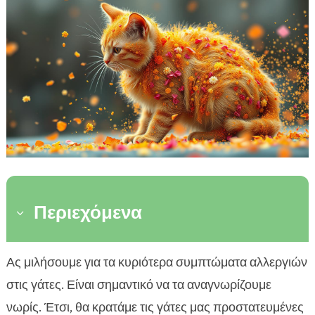
Περιεχόμενα
3
Τι είναι οι αλλεργίες στις γάτες
Ας μιλήσουμε για τα κυριότερα συμπτώματα αλλεργιών

Συμπτώματα αλλεργιών σε γάτες
στις γάτες. Είναι σημαντικό να τα αναγνωρίζουμε

Κοινές αιτίες αλλεργιών στις γάτες
νωρίς. Έτσι, θα κρατάμε τις γάτες μας προστατευμένες
