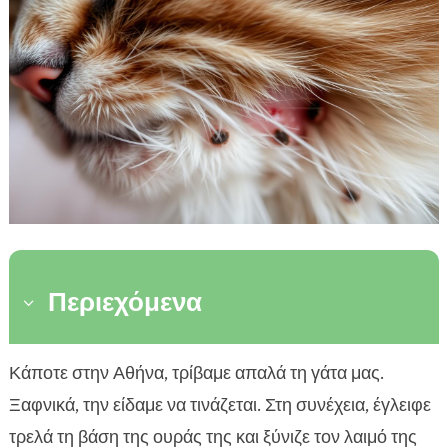
Περιεχόμενα
3
Τι είναι η αλλεργική δερματίτιδα από ψύλλους
Κάποτε στην Αθήνα, τρίβαμε απαλά τη γάτα μας.

στις γάτες
Ξαφνικά, την είδαμε να τινάζεται. Στη συνέχεια, έγλειφε
Σημάδια και συμπτώματα που δεν πρέπει να

τρελά τη βάση της ουράς της και ξύνιζε τον λαιμό της