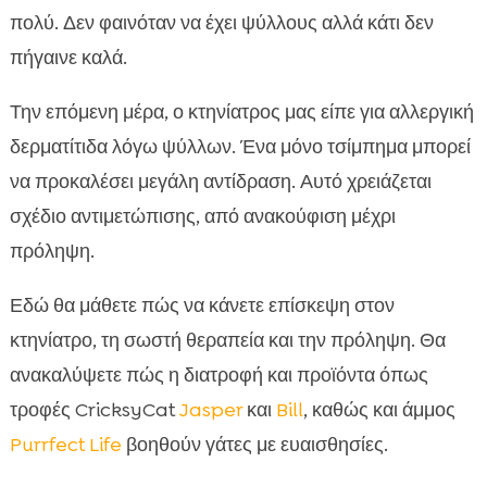
αγνοήσουμε
πολύ. Δεν φαινόταν να έχει ψύλλους αλλά κάτι δεν
αλλεργία από ψύλλους γάτας

πήγαινε καλά.
Αιτίες: γιατί το σάλιο του ψύλλου προκαλεί

αντίδραση
Την επόμενη μέρα, ο κτηνίατρος μας είπε για αλλεργική
Διάγνωση από τον κτηνίατρο

δερματίτιδα λόγω ψύλλων. Ένα μόνο τσίμπημα μπορεί
Άμεση ανακούφιση από τον κνησμό

να προκαλέσει μεγάλη αντίδραση. Αυτό χρειάζεται
Ολοκληρωμένο πρόγραμμα αποπαρασίτωσης

σχέδιο αντιμετώπισης, από ανακούφιση μέχρι
Πρόληψη στο σπίτι: καθαριότητα και

πρόληψη.
περιβαλλοντικός έλεγχος
Διατροφή και ενίσχυση δέρματος-τριχώματος
Εδώ θα μάθετε πώς να κάνετε επίσκεψη στον

Πώς εντάσσουμε την CricksyCat στη ρουτίνα
κτηνίατρο, τη σωστή θεραπεία και την πρόληψη. Θα

μας
ανακαλύψετε πώς η διατροφή και προϊόντα όπως
Φυσικές λύσεις που συμπληρώνουν τη

τροφές CricksyCat
Jasper
και
Bill
, καθώς και άμμος
θεραπεία
Purrfect Life
βοηθούν γάτες με ευαισθησίες.
Συχνά λάθη που επιδεινώνουν το πρόβλημα
