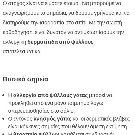
Ζώντας με γάτα με αλλεργία: ρουτίνες και
Ο στόχος είναι να είμαστε έτοιμοι. Να μπορούμε να

επανελέγχοι
αναγνωρίζουμε τα σημάδια, να δρούμε γρήγορα και να
Συμπέρασμα

διατηρούμε την ισορροπία στο σπίτι. Με την σωστή
FAQ

καθοδήγηση, είναι δυνατόν να αντιμετωπίσουμε την
αλλεργική
δερματίτιδα από ψύλλους
αποτελεσματικά.
Βασικά σημεία
Η
αλλεργία από ψύλλους γάτας
μπορεί να
προκληθεί από ένα μόνο τσίμπημα λόγω
υπερευαισθησίας στο σάλιο.
Ο έντονος
κνησμός γάτας
και οι δερματικές βλάβες
είναι κόκκινες σημαίες που θέλουν άμεση εκτίμηση.
Η
θεραπεία ψύλλων
χρειάζεται συνδυασμό: