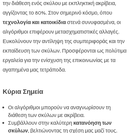
Πώς λειτουργούν οι αλγόριθμοι συμπεριφοράς
την διάθεση ενός σκύλου με εκπληκτική ακρίβεια,

Ο ρόλος της τεχνητής νοημοσύνης
αγγίζοντας το 80%. Στον σημερινό κόσμο, όπου

Πλεονεκτήματα της χρήσης αλγορίθμων στη
τεχνολογία και κατοικίδια
στενά συνυφασμένα, οι

συμπεριφορά σκύλων
αλγόριθμοι επιφέρουν μετασχηματιστικές αλλαγές.
Πώς οι αλγόριθμοι συμβάλλουν στην καλύτερη

Ευκολύνουν την αντίληψη της συμπεριφοράς και την
κατανόηση του σκύλου σας
εκπαίδευση των σκύλων. Προσφέρονται ως πολύτιμα
Η σημασία των δεδομένων στην ανάλυση

εργαλεία για την ενίσχυση της επικοινωνίας με τα
συμπεριφοράς
αγαπημένα μας τετράποδα.
Περιορισμοί και προκλήσεις των αλγορίθμων

συμπεριφοράς
Αξιοποίηση αλγορίθμων σε καθημερινή βάση
Κύρια Σημεία

Η επίδραση της τροφής στη συμπεριφορά του

σκύλου
Οι αλγόριθμοι μπορούν να αναγνωρίσουν τη
Η σημασία της επιλογής σωστής τροφής –
διάθεση των σκύλων με ακρίβεια.

CricksyDog
Συμβάλλουν στην καλύτερη
κατανόηση των
σκύλων
, βελτιώνοντας τη σχέση μας μαζί τους.
Τάσεις και οι τελευταίες εξελίξεις στον τομέα
