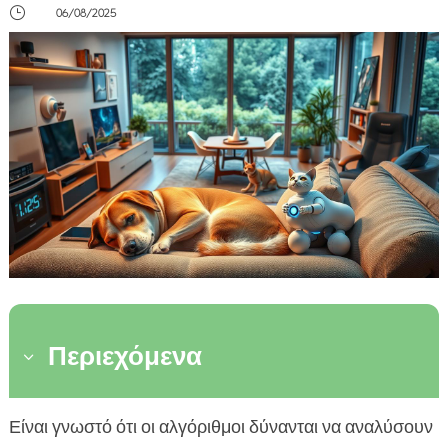
}
06/08/2025
Περιεχόμενα
3
Τι είναι οι αλγόριθμοι συμπεριφοράς σκύλων;
Είναι γνωστό ότι οι αλγόριθμοι δύνανται να αναλύσουν
