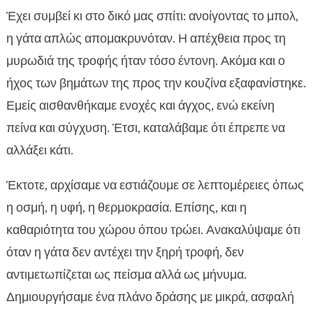
Εισαγωγή: από την αποστροφή στη χαρά του
Έχει συμβεί κι στο δικό μας σπίτι: ανοίγοντας το μπολ,

γεύματος
η γάτα απλώς απομακρυνόταν. Η απέχθεια προς τη
Γιατί μερικές γάτες αηδιάζουν από μυρωδιές

μυρωδιά της τροφής ήταν τόσο έντονη. Ακόμα και ο
τροφών
ήχος των βημάτων της προς την κουζίνα εξαφανίστηκε.
Σημάδια ότι το γεύμα προκαλεί αηδία ή άγχος

Εμείς αισθανθήκαμε ενοχές και άγχος, ενώ εκείνη
Η πρώτη μας αξιολόγηση: πώς προσεγγίζουμε

πείνα και σύγχυση. Έτσι, καταλάβαμε ότι έπρεπε να
το πρόβλημα
αλλάξει κάτι.
η γάτα αηδιάζει με την ξηρά τροφή

Πώς βελτιώνουμε την οσμή και την

Έκτοτε, αρχίσαμε να εστιάζουμε σε λεπτομέρειες όπως
ελκυστικότητα του γεύματος
η οσμή, η υφή, η θερμοκρασία. Επίσης, και η
Ρουτίνα σίτισης: θερμοκρασία, μπολ,

καθαριότητα του χώρου όπου τρώει. Ανακαλύψαμε ότι
καθαριότητα, χώρος
όταν η γάτα δεν αντέχει την ξηρή τροφή, δεν
Διατροφικές ευαισθησίες και υποαλλεργικές

αντιμετωπίζεται ως πείσμα αλλά ως μήνυμα.
λύσεις
Δημιουργήσαμε ένα πλάνο δράσης με μικρά, ασφαλή
Τα προϊόντα CricksyCat στην πράξη
