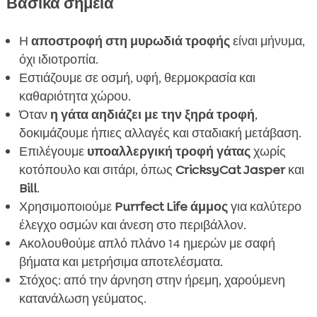
FAQ
Βασικά σημεία

FAQ

Η
αποστροφή στη μυρωδιά τροφής
είναι μήνυμα,
FAQ

όχι ιδιοτροπία.
FAQ

Εστιάζουμε σε οσμή, υφή, θερμοκρασία και
FAQ

καθαριότητα χώρου.
FAQ
Όταν
η γάτα αηδιάζει με την ξηρά τροφή
,

FAQ
δοκιμάζουμε ήπιες αλλαγές και σταδιακή μετάβαση.

Επιλέγουμε
υποαλλεργική τροφή γάτας
χωρίς
FAQ

κοτόπουλο και σιτάρι, όπως
CricksyCat
Jasper
και
FAQ

Bill
.
FAQ

Χρησιμοποιούμε
Purrfect Life άμμος
για καλύτερο
FAQ
έλεγχο οσμών και άνεση στο περιβάλλον.

FAQ
Ακολουθούμε απλό πλάνο 14 ημερών με σαφή

βήματα και μετρήσιμα αποτελέσματα.
Στόχος: από την άρνηση στην ήρεμη, χαρούμενη
κατανάλωση γεύματος.