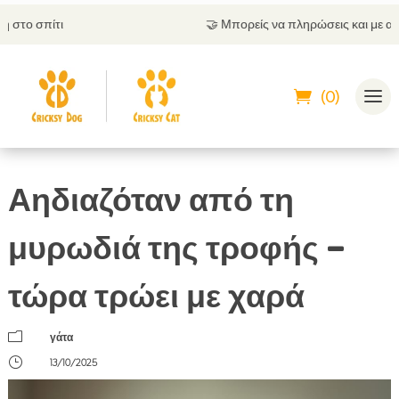
🤝
Μπορείς να πληρώσεις και με αντικαταβολή
(0)
Αηδιαζόταν από τη
μυρωδιά της τροφής –
τώρα τρώει με χαρά
m
γάτα
}
13/10/2025