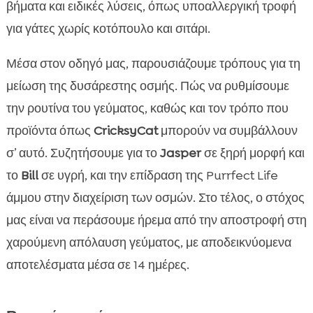
βήματα και ειδικές λύσεις, όπως υποαλλεργική τροφή
Jasper ξηρά τροφή: σολομός υποαλλεργικός ή

αρνί κλασικό
για γάτες χωρίς κοτόπουλο και σιτάρι.
Bill υγρή τροφή: υποαλλεργική επιλογή με

Μέσα στον οδηγό μας, παρουσιάζουμε τρόπους για τη
σολομό και πέστροφα
μείωση της δυσάρεστης οσμής. Πώς να ρυθμίσουμε
Purrfect Life άμμος: φυσικός μπεντονίτης για

έλεγχο οσμών
την ρουτίνα του γεύματος, καθώς και τον τρόπο που
Σχέδιο 14 ημερών: από την αποστροφή στην
προϊόντα όπως
CricksyCat
μπορούν να συμβάλλουν

αποδοχή
σ’ αυτό. Συζητήσουμε για το
Jasper
σε ξηρή μορφή και
Μετράμε πρόοδο: συμπεριφορά, βάρος,

το
Bill
σε υγρή, και την επίδραση της Purrfect Life
ενέργεια
άμμου στην διαχείριση των οσμών. Στο τέλος, ο στόχος
Συμπέρασμα

μας είναι να περάσουμε ήρεμα από την αποστροφή στη
FAQ

χαρούμενη απόλαυση γεύματος, με αποδεικνύομενα
FAQ

αποτελέσματα μέσα σε 14 ημέρες.
FAQ

FAQ
