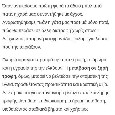
Εισαγωγή: από την πατέ στη ξηρή τροφή — το
Όταν αντικρίσαμε πρώτη φορά το άδειο μπολ από

ταξίδι αλλαγής διατροφής
πατέ, η χαρά μας συναντήθηκε με άγχος.
Κατανόηση των γευστικών προτιμήσεων της

Αναρωτηθήκαμε, “Εάν η γάτα μας προτιμά μόνο πατέ,
γάτας
πώς θα περάσει σε άλλη διατροφή χωρίς στρες;”
η γάτα τρώει μόνο πατέ

Δείχνοντας υπομονή και φροντίδα, ψάξαμε για λύσεις
Ομαλή μετάβαση: πώς εισάγουμε τη ξηρή

που της ταιριάζουν.
τροφή σταδιακά
Συχνά λάθη κατά την αλλαγή τροφής και πώς τα

Γνωρίζουμε γιατί προτιμά την πατέ: η υφή, το άρωμα
αποφεύγουμε
και η υγρασία της την ελκύουν. Η
μετάβαση σε ξηρή
Διατροφική ισορροπία: υγρά, πρωτεΐνες και

τροφή
, όμως, μπορεί να βελτιώσει την στοματική της
φυτικές ίνες
υγεία, προσθέτοντας πρακτικότητα και θρεπτική αξία.
Υγεία ουροποιητικού: πρόληψη ουρόλιθων με

Δεν πρόκειται για ανταγωνισμό μεταξύ πατέ και ξηρής
σωστή ξηρή τροφή
τροφής. Αντίθετα, επιδιώκουμε μια ήρεμη μετάβαση,
Επιλογή τροφής: τι κοιτάμε στις ετικέτες

υιοθετώντας σταδιακά βήματα και χρήσιμες
CricksyCat: υποαλλεργικές λύσεις χωρίς
