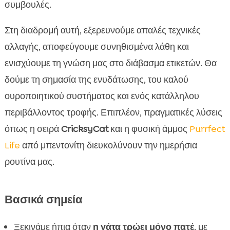
κοτόπουλο και χωρίς σιτάρι
συμβουλές.
Πώς εντάσσουμε προϊόντα CricksyCat στο

Στη διαδρομή αυτή, εξερευνούμε απαλές τεχνικές
πλάνο μετάβασης
αλλαγής, αποφεύγουμε συνηθισμένα λάθη και
Περιβάλλον σίτισης: μπολ, ρουτίνα και

διαχείριση στρες
ενισχύουμε τη γνώση μας στο διάβασμα ετικετών. Θα
Λιχουδιές και ενισχυτές γεύσης για να
δούμε τη σημασία της ενυδάτωσης, του καλού

δελεάσουμε τη γάτα
ουροποιητικού συστήματος και ενός κατάλληλου
Παρακολούθηση βάρους και πέψης κατά την

περιβάλλοντος τροφής. Επιπλέον, πραγματικές λύσεις
αλλαγή
όπως η σειρά
CricksyCat
και η φυσική άμμος
Purrfect
Purrfect Life άμμος: καθαρό λοτζάκι, λιγότερο

Life
από μπεντονίτη διευκολύνουν την ημερήσια
στρες στο φαγητό
ρουτίνα μας.
Συμπέρασμα

FAQ

Βασικά σημεία
Ξεκινάμε ήπια όταν
η γάτα τρώει μόνο πατέ
, με