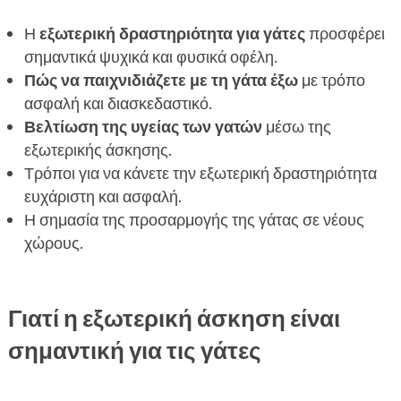
Διατροφικές ανάγκες των γάτων κατά την

Η
εξωτερική δραστηριότητα για γάτες
προσφέρει
εξωτερική δραστηριότητα
σημαντικά ψυχικά και φυσικά οφέλη.
CricksyCat: Διατροφή και καλή υγεία για τη

Πώς να παιχνιδιάζετε με τη γάτα έξω
με τρόπο
γάτα σας
ασφαλή και διασκεδαστικό.
FAQ
Βελτίωση της υγείας των γατών
μέσω της

εξωτερικής άσκησης.
Τρόποι για να κάνετε την εξωτερική δραστηριότητα
ευχάριστη και ασφαλή.
Η σημασία της προσαρμογής της γάτας σε νέους
χώρους.
Γιατί η εξωτερική άσκηση είναι
σημαντική για τις γάτες