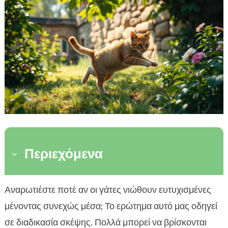
Περιεχόμενα
3
Γιατί η εξωτερική άσκηση είναι σημαντική για τις
Αναρωτιέστε ποτέ αν οι γάτες νιώθουν ευτυχισμένες

γάτες
μένοντας συνεχώς μέσα; Το ερώτημα αυτό μας οδηγεί
Επιλογή ασφαλών περιοχών για εξωτερική

σε διαδικασία σκέψης. Πολλά μπορεί να βρίσκονται