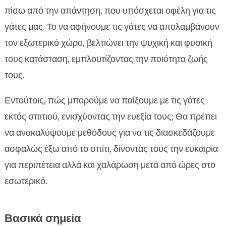
άσκηση
πίσω από την απάντηση, που υπόσχεται οφέλη για τις
Ασφαλείς τρόποι περιπάτου με τη γάτα σας

γάτες μας. Το να αφήνουμε τις γάτες να απολαμβάνουν
Δημιουργία κατάλληλου περιβάλλοντος στον

τον εξωτερικό χώρο, βελτιώνει την ψυχική και φυσική
κήπο σας
τους κατάσταση, εμπλουτίζοντας την ποιότητα ζωής
Η σημασία του παιχνιδιού για τη γάτα σας κατά

τους.
την εξωτερική άσκηση
Συμβουλές για την προσαρμογή γατιών σε

Εντούτοις, πώς μπορούμε να παίξουμε με τις γάτες
εξωτερικούς χώρους
εκτός σπιτιού, ενισχύοντας την ευεξία τους; Θα πρέπει
Πώς να αντιμετωπίσετε τους κινδύνους και τις

να ανακαλύψουμε μεθόδους για να τις διασκεδάζουμε
απειλές
ασφαλώς έξω από το σπίτι, δίνοντάς τους την ευκαιρία
Η εξωτερική άσκηση για γάτες

για περιπέτεια αλλά και χαλάρωση μετά από ώρες στο
Συμπεριφορές που πρέπει να προσέξετε

εσωτερικό.
Πώς να επιλέξετε τις κατάλληλες ώρες για

εξωτερική άσκηση
Αξεσουάρ που κάνουν την εξωτερική άσκηση

Βασικά σημεία
πιο ασφαλή