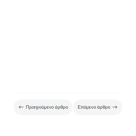
σιτηρά, τροφή με σολομό και
στρατηγικές για υγιεινή διατροφή.
#
$
Προηγούμενο άρθρο
Επόμενο άρθρο