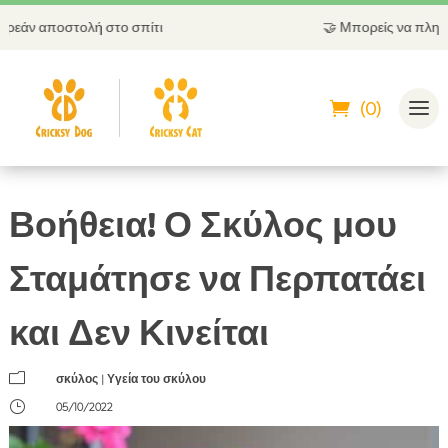
 στο σπίτι
🤝
Μπορείς να πληρώσεις και με αν
(0)
Βοήθεια! Ο Σκύλος μου
Σταμάτησε να Περπατάει
και Δεν Κινείται
m
σκύλος
|
Υγεία του σκύλου
}
05/10/2022