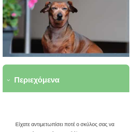
Περιεχόμενα
3

Επιβραβεύστε τον

Μπορεί επίσης να σας ενδιαφέρουν τα

Είχατε αντιμετωπίσει ποτέ ο σκύλος σας να
ακόλουθα άρθρα: