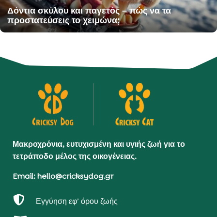
Δόντια σκύλου και παγετός – πώς να τα
προστατεύσεις το χειμώνα;
Μακροχρόνια, ευτυχισμένη και υγιής ζωή για το
τετράποδο μέλος της οικογένειας.
Email: hello@cricksydog.gr

Εγγύηση εφ’ όρου ζωής