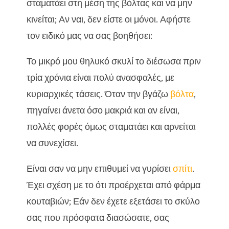
σταματάει στη μέση της βόλτας και να μην
Παραλία και σκύλος: Ασφάλεια στο νερό –

κινείται; Αν ναι, δεν είστε οι μόνοι. Αφήστε
Οδηγός CricksyDog
Παραλία σκύλου: Κάντε διακοπές δίπλα στη
τον ειδικό μας να σας βοηθήσει:

θάλασσα
Το μικρό μου θηλυκό σκυλί το διέσωσα πριν
Η γάτα σας είναι επιλεκτική με το φαγητό;

τρία χρόνια είναι πολύ ανασφαλές, με
Συμβουλές για να την πείσετε να φάει υγιεινά
κυριαρχικές τάσεις. Όταν την βγάζω
βόλτα
,
πηγαίνει άνετα όσο μακριά και αν είναι,
πολλές φορές όμως σταματάει και αρνείται
να συνεχίσει.
Είναι σαν να μην επιθυμεί να γυρίσει
σπίτι
.
Έχει σχέση με το ότι προέρχεται από φάρμα
κουταβιών; Εάν δεν έχετε εξετάσει το σκύλο
σας που πρόσφατα διασώσατε, σας