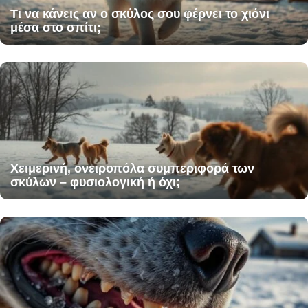
Τι να κάνεις αν ο σκύλος σου φέρνει το χιόνι
μέσα στο σπίτι;
Χειμερινή, ονειροπόλα συμπεριφορά των
σκύλων – φυσιολογική ή όχι;