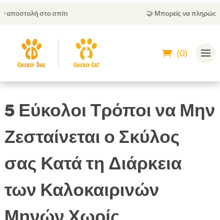
σπίτι
🤝
Μπορείς να πληρώσεις και με αντικατ
(0)
5 Εύκολοι Τρόποι να Μην
Ζεσταίνεται ο Σκύλος
σας Κατά τη Διάρκεια
των Καλοκαιρινών
Μηνών Χωρίς