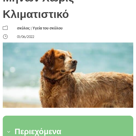
Κλιματιστικό
m
σκύλος
|
Υγεία του σκύλου
}
01/06/2022
Περιεχόμενα
3