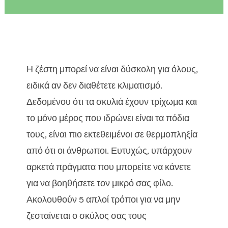

Μπορεί επίσης να σας ενδιαφέρουν τα

ακόλουθα άρθρα:
Η ζέστη μπορεί να είναι δύσκολη για όλους,
Παραλία και σκύλος: Ασφάλεια στο νερό –

ειδικά αν δεν διαθέτετε κλιματισμό.
Οδηγός CricksyDog
Δεδομένου ότι τα σκυλιά έχουν τρίχωμα και
Παραλία σκύλου: Κάντε διακοπές δίπλα στη

θάλασσα
το μόνο μέρος που ιδρώνει είναι τα πόδια
Η γάτα σας είναι επιλεκτική με το φαγητό;
τους, είναι πιο εκτεθειμένοι σε θερμοπληξία

Συμβουλές για να την πείσετε να φάει υγιεινά
από ότι οι άνθρωποι. Ευτυχώς, υπάρχουν
αρκετά πράγματα που μπορείτε να κάνετε
για να βοηθήσετε τον μικρό σας φίλο.
Ακολουθούν 5 απλοί τρόποι για να μην
ζεσταίνεται ο σκύλος σας τους