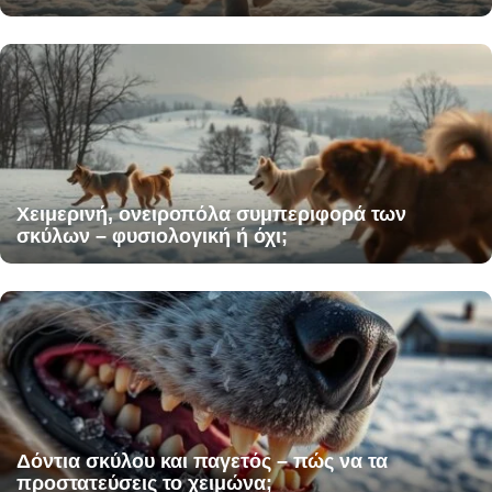
Χειμερινή, ονειροπόλα συμπεριφορά των
σκύλων – φυσιολογική ή όχι;
Δόντια σκύλου και παγετός – πώς να τα
προστατεύσεις το χειμώνα;