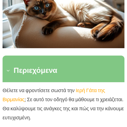
Περιεχόμενα
3
Εισαγωγή στην Ιερή Γάτα της Βιρμανίας
Θέλετε να φροντίσετε σωστά την
Ιερή Γάτα της

Χαρακτηριστικά και Προσωπικότητα της Ιερής
Βιρμανίας
; Σε αυτό τον οδηγό θα μάθουμε τι χρειάζεται.

Γάτας της Βιρμανίας
Θα καλύψουμε τις ανάγκες της και πώς να την κάνουμε
Προετοιμασία του Σπιτιού για την Ιερή Γάτα της

ευτυχισμένη.
Βιρμανίας