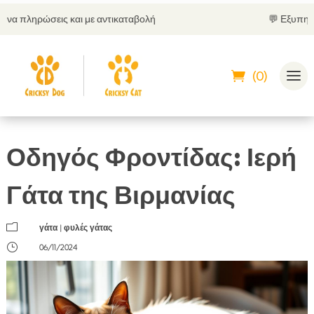
ικαταβολή
💬 Εξυπηρέτηση πελατών 24/7
(0)
Οδηγός Φροντίδας: Ιερή
Γάτα της Βιρμανίας
m
γάτα
|
φυλές γάτας
}
06/11/2024