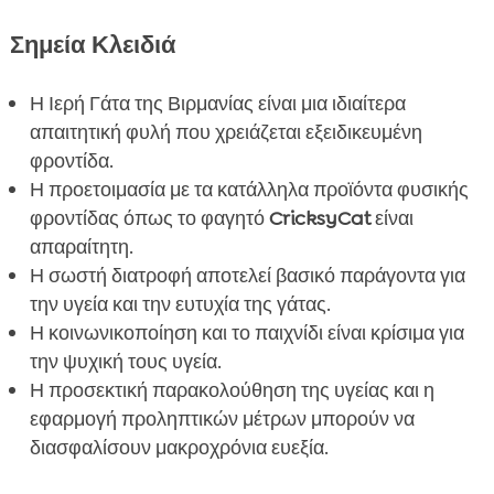
Διατροφή και Θρέψη

Σημεία Κλειδιά
Υγεία και Συγκεκριμένες Φροντίδες

Καθημερινή Φροντίδα και Περιποίηση

Η Ιερή Γάτα της Βιρμανίας είναι μια ιδιαίτερα
Η Σημασία της Κοινωνικοποίησης

απαιτητική φυλή που χρειάζεται εξειδικευμένη
Παιχνίδια και Άσκηση
φροντίδα.

Δημιουργία του Ιδανικού Περιβάλλοντος
Η προετοιμασία με τα κατάλληλα προϊόντα φυσικής

φροντίδας όπως το φαγητό
CricksyCat
είναι
Όλα για τις Ανάγκες της Ιερής Γάτας της

απαραίτητη.
Βιρμανίας
Η σωστή διατροφή αποτελεί βασικό παράγοντα για
Εκπαίδευση και Συμπεριφορά

την υγεία και την ευτυχία της γάτας.
Η Σωστή Διατροφή για την

Η κοινωνικοποίηση και το παιχνίδι είναι κρίσιμα για
FAQ

την ψυχική τους υγεία.
Η προσεκτική παρακολούθηση της υγείας και η
εφαρμογή προληπτικών μέτρων μπορούν να
διασφαλίσουν μακροχρόνια ευεξία.