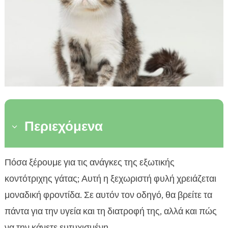
Περιεχόμενα
3
Εισαγωγή στην Εξωτική Κοντότριχη Γάτα
Πόσα ξέρουμε για τις ανάγκες της εξωτικής

Χαρακτηριστικά της Εξωτικής Κοντότριχης
κοντότριχης γάτας; Αυτή η ξεχωριστή φυλή χρειάζεται

Γάτας
μοναδική φροντίδα. Σε αυτόν τον οδηγό, θα βρείτε τα
Περιποίηση του Τριχώματος

πάντα για την υγεία και τη διατροφή της, αλλά και πώς
Διατροφή και Υγεία

να την κάνετε ευτυχισμένη.