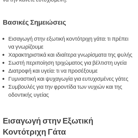
Γυμναστική και Ψυχαγωγία

Φροντίδα των Νυχιών

Βασικές Σημειώσεις
Υγεία των Δοντιών

Καταλληλη Υγεία και Προληπτικά Μέτρα

Εισαγωγή στην εξωτική κοντότριχη γάτα: τι πρέπει
Κοινωνικοποίηση και Σχέση με Άλλες Γάτες

να γνωρίζουμε
Περιβάλλον Διαβίωσης
Χαρακτηριστικά και ιδιαίτερα γνωρίσματα της φυλής

Σωστή περιποίηση τριχώματος για βέλτιστη υγεία
Σωστό Καθαρισμός και Χρήση Απορριμμάτων

Διατροφή και υγεία: τι να προσέξουμε
Ειδικά Θέματα Αντιμετώπισης Στρες

Γυμναστική και ψυχαγωγία για ευτυχισμένες γάτες
Εξωτική Κοντότριχη Γάτα

Συμβουλές για την φροντίδα των νυχιών και της
Δημιουργία Ρουτίνας Φροντίδας

οδοντικής υγείας
Συμπέρασμα

FAQ

Εισαγωγή στην Εξωτική
Κοντότριχη Γάτα