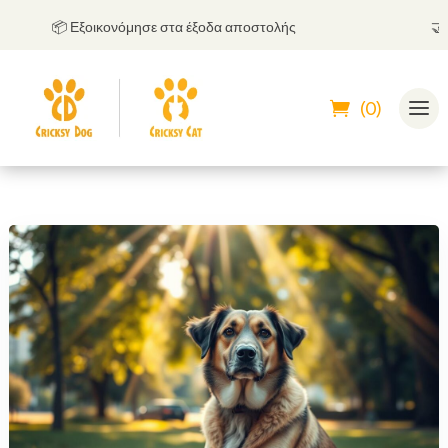
📦 Εξοικονόμησε στα έξοδα αποστολής
🤝
Μπορ
(0)