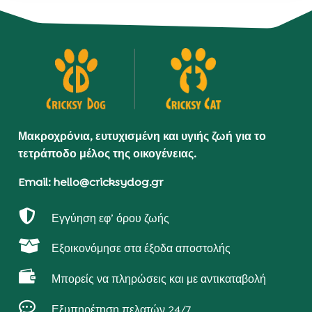
Μακροχρόνια, ευτυχισμένη και υγιής ζωή για το
τετράποδο μέλος της οικογένειας.
Email: hello@cricksydog.gr

Εγγύηση εφ’ όρου ζωής

Εξοικονόμησε στα έξοδα αποστολής

Μπορείς να πληρώσεις και με αντικαταβολή

Εξυπηρέτηση πελατών 24/7